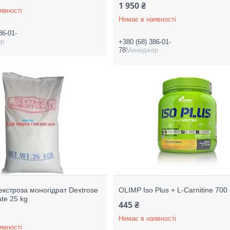
1 950 ₴
явності
Немає в наявності
86-01-
ер
+380 (68) 386-01-
78
Менеджер
екстроза моногідрат Dextrose
OLIMP Iso Plus + L-Carnitine 700
te 25 kg
445 ₴
Немає в наявності
явності