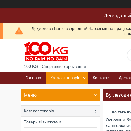
Легендарни
Дякуємо за Ваше звернення! Наразі ми не працюємо
нам
100 KG - Спортивне харчування
Головна
Каталог товарів
Контакти
Достав
Вуглеводи 
Каталог товарів
1. Що таке в
Основним буд
Товари зі знижками
ланцюжки мол