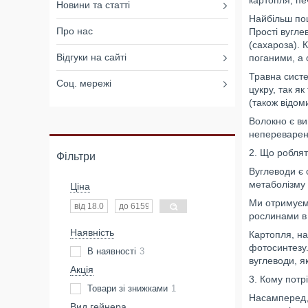
картопля, пе
Новини та статті
Найбільш пош
Про нас
Прості вугле
(сахароза). 
Відгуки на сайті
поганими, а
Травна систе
Соц. мережі
цукру, так я
(також відом
Волокно є ви
непереварен
2. Що роблят
Фільтри
Вуглеводи є 
метаболізму 
Ціна
Ми отримуємо
рослинами в 
Наявність
Картопля, на
фотосинтезу.
В наявності
3
вуглеводи, як
Акція
3. Кому потр
Товари зі знижками
1
Насамперед, 
Вид гейнера