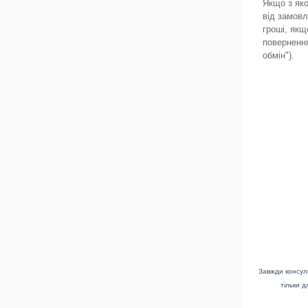
Якщо з як
від замов
гроші, якщ
повернення
обмін").
Завжди консуль
тільки д