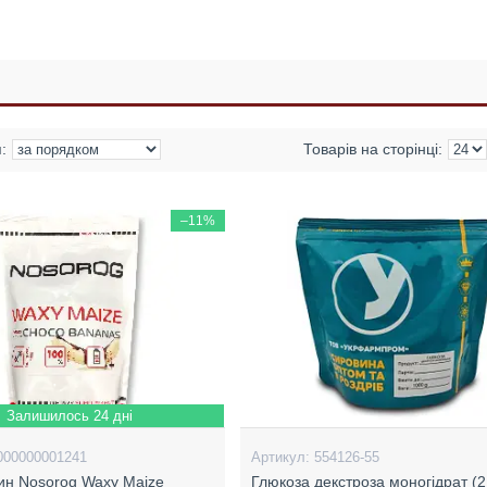
–11%
Залишилось 24 дні
000000001241
554126-55
ин Nosorog Waxy Maize
Глюкоза декстроза моногідрат (2 