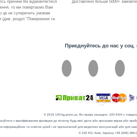
оїсь причини Ви відмовляєтеся
Доставлено більше 5000+ замовле
лення, то ми повертаємо Вам
о це не суперечить умовам
 (див. розділ "Повернення та
Приєднуйтесь до нас у соц.
© 2018 100-kg.prom.ua. Всі права захищені. 100 KG® є товарн
туйтеся з кваліфікованим фахівцем до початку будь-якої дієти або програми вправ або при
ля інформаційних та освітніх цілей і не призначений для медичних консультацій або для зам
© 100 KG, Київ, Україна +38 (068) 386-