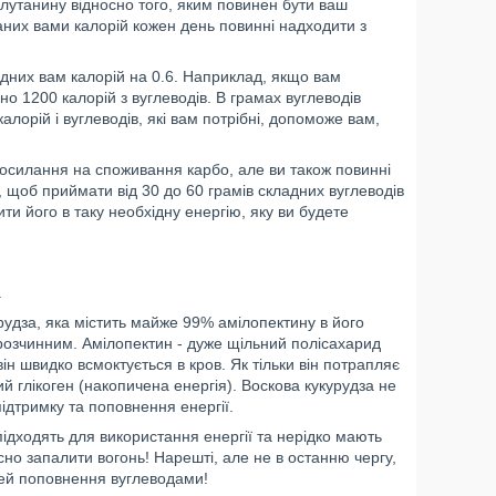
лутанину відносно того, яким повинен бути ваш
аних вами калорій кожен день повинні надходити з
ідних вам калорій на 0.6. Наприклад, якщо вам
но 1200 калорій з вуглеводів. В грамах вуглеводів
 калорій і вуглеводів, які вам потрібні, допоможе вам,
осилання на споживання карбо, але ви також повинні
, щоб приймати від 30 до 60 грамів складних вуглеводів
ти його в таку необхідну енергію, яку ви будете
.
урудза, яка містить майже 99% амілопектину в його
орозчинним. Амілопектин - дуже щільний полісахарид
ін швидко всмоктується в кров. Як тільки він потрапляє
ий глікоген (накопичена енергія). Воскова кукурудза не
підтримку та поповнення енергії.
 підходять для використання енергії та нерідко мають
но запалити вогонь! Нарешті, але не в останню чергу,
ілей поповнення вуглеводами!