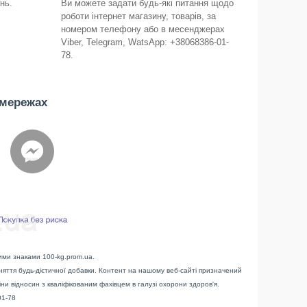
нь.
Ви можете задати будь-які питання щодо
роботи інтернет магазину, товарів, за
номером телефону або в месенджерах
Viber, Telegram, WatsApp: +38068386-01-
78.
 мережах
ими знаками 100-kg.prom.ua.
йняття будь-дієтичної добавки. Контент на нашому веб-сайті призначений
іни відносин з кваліфікованим фахівцем в галузі охорони здоров'я.
01-78