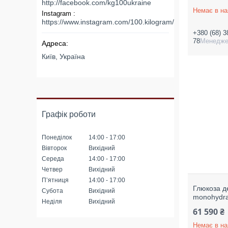
http://facebook.com/kg100ukraine
Немає в на
Instagram
https://www.instagram.com/100.kilogram/
+380 (68) 3
78
Менедж
Київ, Україна
Графік роботи
Понеділок
14:00
17:00
Вівторок
Вихідний
Середа
14:00
17:00
Четвер
Вихідний
Пʼятниця
14:00
17:00
Глюкоза д
Субота
Вихідний
monohydra
Неділя
Вихідний
61 590 ₴
Немає в на