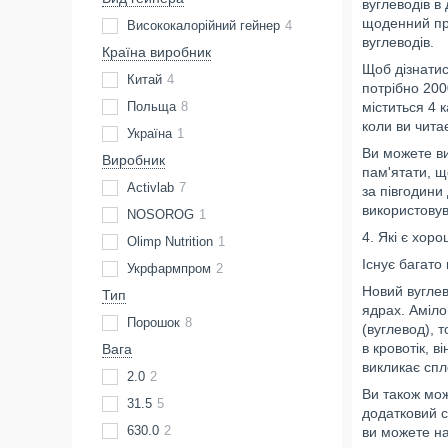
вуглеводів в
щоденний при
Висококалорійний гейнер
4
вуглеводів.
Країна виробник
Щоб дізнатис
Китай
4
потрібно 200
Польща
8
міститься 4 к
коли ви чита
Україна
1
Ви можете ви
Виробник
пам'ятати, щ
Activlab
7
за півгодини
використовув
NOSOROG
1
4. Які є хор
Olimp Nutrition
1
Існує багато
Укрфармпром
2
Новий вуглев
Тип
ядрах. Аміло
Порошок
8
(вуглевод), 
в кровотік, 
Вага
викликає спл
2.0
2
Ви також мож
31.5
5
додатковий с
630.0
2
ви можете на