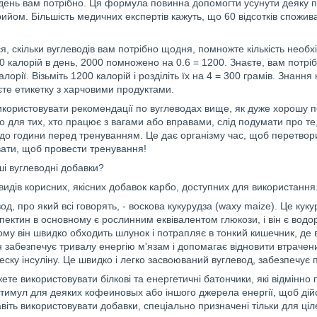
 день вам потрібно. Ця формула повинна допомогти усунути деяку п
йом. Більшість медичних експертів кажуть, що 60 відсотків спожив
я, скільки вуглеводів вам потрібно щодня, помножте кількість необх
0 калорій в день, 2000 помножено на 0.6 = 1200. Знаєте, вам потріб
алорії. Візьміть 1200 калорій і розділіть їх на 4 = 300 грамів. Знання
єте етикетку з харчовими продуктами.
користовувати рекомендації по вуглеводах вище, як дуже хорошу п
о для тих, хто працює з вагами або вправами, слід подумати про те
 до години перед тренуванням. Це дає організму час, щоб перетвори
ати, щоб провести тренування!
оші вуглеводні добавки?
 видів корисних, якісних добавок карбо, доступних для використання
од, про який всі говорять, - воскова кукурудза (waxy maize). Це кук
пектин в основному є рослинним еквівалентом глюкози, і він є вод
тому він швидко обходить шлунок і потрапляє в тонкий кишечник, де в
він забезпечує тривалу енергію м'язам і допомагає відновити втрачен
еску інсуліну. Це швидко і легко засвоюваний вуглевод, забезпечує 
ете використовувати білкові та енергетичні батончики, які відмінно
тимул для деяких кофеиновых або іншого джерела енергії, щоб дійс
віть використовувати добавки, спеціально призначені тільки для ц