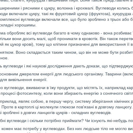
чиво, спагеті, кукурудза і вишневий пиріг. Вони також представлені 
иреними і рясними є цукру, волокна і крохмалі. Вуглеводи колись 
води включали цукру, такі як фруктовий цукор (фруктоза), кукурудза
Комплексні вуглеводи включали все, що було зроблено з трьох або бі
 складні хорошимы.
ма обробляє всі вуглеводи багато в чому однаково - вона розбиває 
к тільки вони досить малі, щоб проникати в кровотік. Він також пере
ий як цукор крові), тому що клітини призначені для використання її в
нятком. Воно складається таким чином, що він не може бути розбите
ное.
ь вуглеводи і які наукові дослідження дають докази, що підтверджу
основним джерелом енергії для людського організму. Тварини (вкл
для вивільнення енергії.
 вуглеводи, вживаючи в їжу продукти, що містять їх, наприклад карто
процесі фотосинтезу, коли вони збирають енергію з сонячного світл
приклад, являє собою, в першу чергу, систему зберігання хімічних 
 Проте в картоплі ці молекули глюкози пов'язані в довгому ланцюгу. Я
і зроблені з довгих ланцюгів цукрів - складних вуглеводів.
ібні вуглеводи і скільки потрібно приймати? Чи існують які-небудь 
кожен має потребу у вуглеводах. Без них людське тіло не могло виж