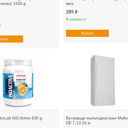
nanas) 1500 g
вагу
285 ₴
В наявності
і
Купити
пити
ctivLab ISO Active 630 g
Вуглеводи мальтодекстрин Malto
DE 7-13 25 кг