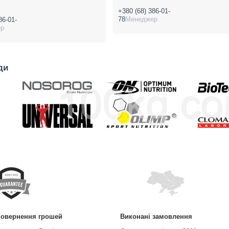
+380 (68) 386-01-
78
Менеджер
86-01-
ер
ди
повернення грошей
Виконані замовлення