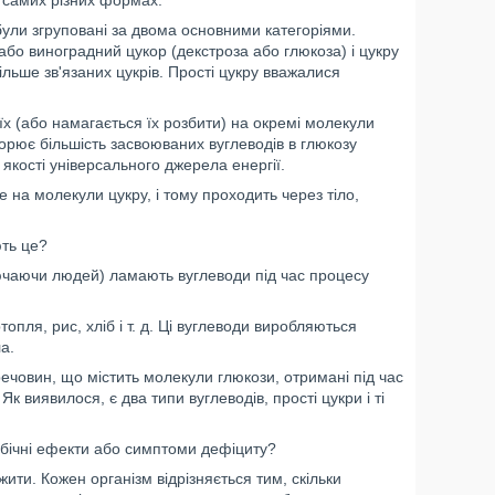
в самих різних формах.
були згруповані за двома основними категоріями.
 або виноградний цукор (декстроза або глюкоза) і цукру
льше зв'язаних цукрів. Прості цукру вважалися
їх (або намагається їх розбити) на окремі молекули
творює більшість засвоюваних вуглеводів в глюкозу
 якості універсального джерела енергії.
 на молекули цукру, і тому проходить через тіло,
ють це?
ючаючи людей) ламають вуглеводи під час процесу
пля, рис, хліб і т. д. Ці вуглеводи виробляються
а.
речовин, що містить молекули глюкози, отримані під час
к виявилося, є два типи вуглеводів, прості цукри і ті
побічні ефекти або симптоми дефіциту?
ити. Кожен організм відрізняється тим, скільки