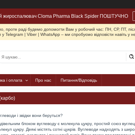
й жироспалювач Cloma Pharma Black Spider ПОШТУЧНО
, проте раді будемо допомогти Вам у робочий час: ПН, СР, ПТ, піс
 у Telegram | Viber | WhatsApp – ми спробуємо відповісти навіть у 
ка і оплата
Про нас
Питання/Відповідь
(карбо)
углеводи і звідки вони беруться?
івельним блоком вуглеводу є молекула цукру, простий союз вуглец
екул цукру. Деякі містять сотні цукрів. Вуглеводи надходять з широк