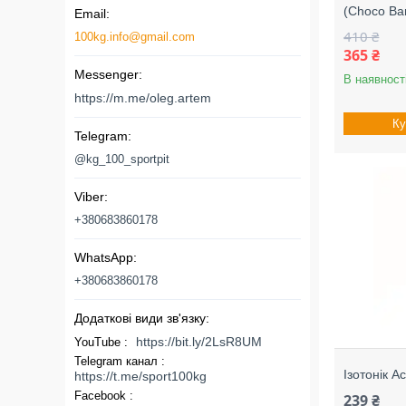
(Choco Ba
410 ₴
100kg.info@gmail.com
365 ₴
В наявност
https://m.me/oleg.artem
Ку
@kg_100_sportpit
+380683860178
+380683860178
https://bit.ly/2LsR8UM
YouTube
Telegram канал
Ізотонік A
https://t.me/sport100kg
Facebook
239 ₴