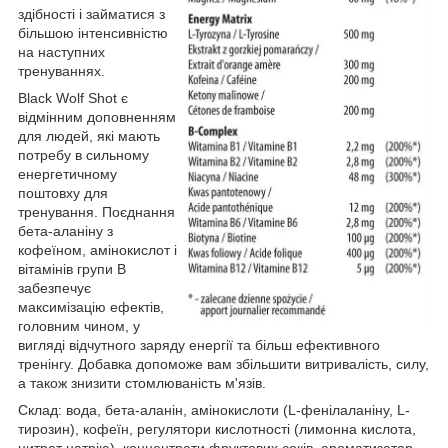
здібності і займатися з
більшою інтенсивністю
на наступних
тренуваннях.
Black Wolf Shot є
відмінним доповненням
для людей, які мають
потребу в сильному
енергетичному
поштовху для
тренування. Поєднання
бета-аланіну з
кофеїном, амінокислот і
вітамінів групи B
забезпечує
максимізацію ефектів,
головним чином, у
вигляді відчутного заряду енергії та більш ефективного
тренінгу. Добавка допоможе вам збільшити витривалість, силу,
а також знизити стомлюваність м'язів.
Склад: вода, бета-аланін, амінокислоти (L-фенілаланіну, L-
тирозин), кофеїн, регулятори кислотності (лимонна кислота,