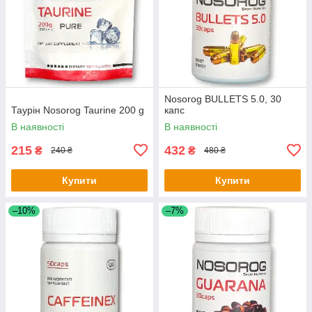
Nosorog BULLETS 5.0, 30
Таурін Nosorog Taurine 200 g
капс
В наявності
В наявності
215
432
₴
₴
240 ₴
480 ₴
Купити
Купити
–10%
–7%