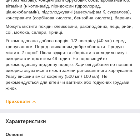
цитрат натрію), концентрати фруктових соків, ароматизатор,
вітаміни (нікотинамід, піридоксин гідрохлорид,
ціанокобаламін), підсолоджувачі (ацесульфам К, сукралоза),
консерванти (сорбінова кислота, бензойна кислота), барвник.
Можуть містити похідні клейковини, ракоподібних, яєць, риби,
сої, молока, селери, гірчиці.
Рекомендована добова порція: 1/2 пострілу (40 мл) перед
тренуванням. Перед вживанням добре збовтати. Продукт
містить 2 порції. Після відкриття зберігати в холодильнику і
використати протягом 48 годин. Не перевищуйте
рекомендовану щоденну порцію. Харчові добавки не повинні
використовуватися в якості заміни різноманітного харчування.
Увагу високий вміст кофеїну (500 мг / 100 мл). Не
рекомендується для дітей чи вагітних або годуючих грудьми
жінок.
Приховати
Характеристики
Основні