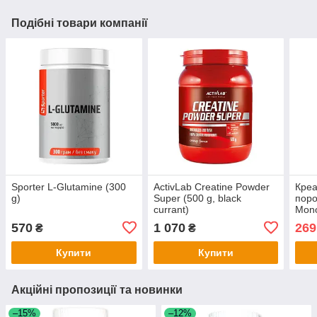
Подібні товари компанії
Sporter L-Glutamine (300
ActivLab Creatine Powder
Креа
g)
Super (500 g, black
поро
currant)
Mono
570
1 070
269
₴
₴
Купити
Купити
Акційні пропозиції та новинки
–15%
–12%