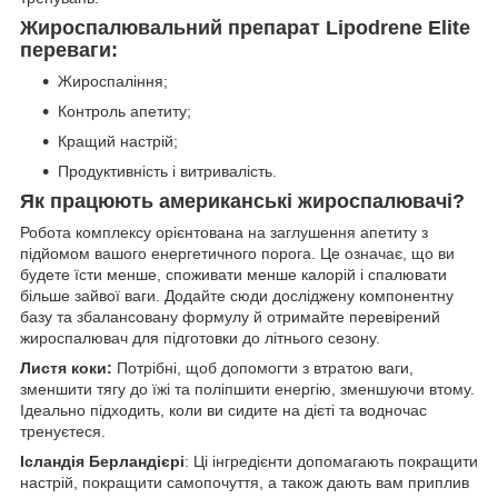
Жироспалювальний препарат Lipodrene Elite
переваги:
Жироспаління;
Контроль апетиту;
Кращий настрій;
Продуктивність і витривалість.
Як працюють американські жироспалювачі?
Робота комплексу орієнтована на заглушення апетиту з
підйомом вашого енергетичного порога. Це означає, що ви
будете їсти менше, споживати менше калорій і спалювати
більше зайвої ваги. Додайте сюди досліджену компонентну
базу та збалансовану формулу й отримайте перевірений
жироспалювач для підготовки до літнього сезону.
Листя коки:
Потрібні, щоб допомогти з втратою ваги,
зменшити тягу до їжі та поліпшити енергію, зменшуючи втому.
Ідеально підходить, коли ви сидите на дієті та водночас
тренуєтеся.
Ісландія Берландієрі
: Ці інгредієнти допомагають покращити
настрій, покращити самопочуття, а також дають вам приплив