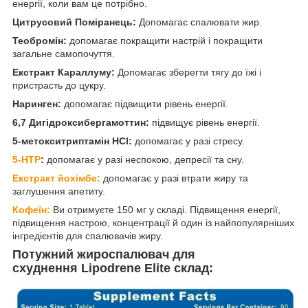
енергії, коли вам це потрібно.
Цитрусовий Поміранець:
Допомагає спалювати жир.
Теобромін:
допомагає покращити настрій і покращити
загальне самопочуття.
Екстракт Караллуму:
Допомагає зберегти тягу до їжі і
пристрасть до цукру.
Наринген:
допомагає підвищити рівень енергії.
6,7 Дигідроксибергамоттин:
підвищує рівень енергії.
5-метокситриптамін HCl:
допомагає у разі стресу.
5-HTP
:
допомагає у разі неспокою, депресії та сну.
Екстракт йохімбе:
допомагає у разі втрати жиру та
заглушення апетиту.
Кофеїн:
Ви отримуєте 150 мг у складі. Підвищення енергії,
підвищення настрою, концентрації й один із найпопулярніших
інгредієнтів для спалювачів жиру.
Потужний жироспалювач для
схуднення Lipodrene Elite склад: