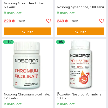
Nosorog Green Tea Extract,
60 капс
Nosorog Synephrine, 100 табл
В наявності
В наявності
220
249
₴
₴
260 ₴
290 ₴
Купити
Купити
–11%
–9%
Nosorog Chromium picolinate,
Йохімбін Nosorog Yohimbine
120 табл
100 tab
В наявності
В наявності