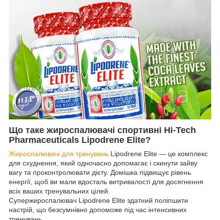
Що таке жироспалювачі спортивні Hi-Tech
Pharmaceuticals Lipodrene Elite?
Жироспалювачі для тренувань
Lipodrene Elite — це комплекс
для схуднення, який одночасно допомагає і скинути зайву
вагу та проконтролювати дієту. Домішка підвищує рівень
енергії, щоб ви мали вдосталь витривалості для досягнення
всіх ваших тренувальних цілей.
Супержироспалювач Lipodrene Elite здатний поліпшити
настрій, що безсумнівно допоможе під час інтенсивних
тренувань.