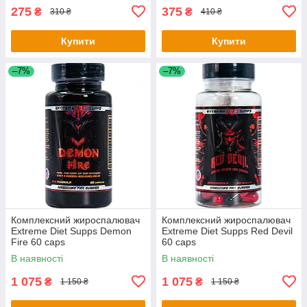
275
375
₴
₴
310 ₴
410 ₴
Купити
Купити
–7%
–7%
Комплексний жироспалювач
Комплексний жироспалювач
Extreme Diet Supps Demon
Extreme Diet Supps Red Devil
Fire 60 caps
60 caps
В наявності
В наявності
1 075
1 075
₴
₴
1 150 ₴
1 150 ₴