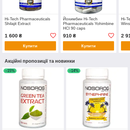
Hi-Tech Pharmaceuticals
Йохимбин Hi-Tech
Hi-T
Shilajit Extract
Pharmaceuticals Yohimbine
Wins
HCl 90 caps
1 600
910
2 9
₴
₴
Купити
Купити
Акційні пропозиції та новинки
–15%
–14%