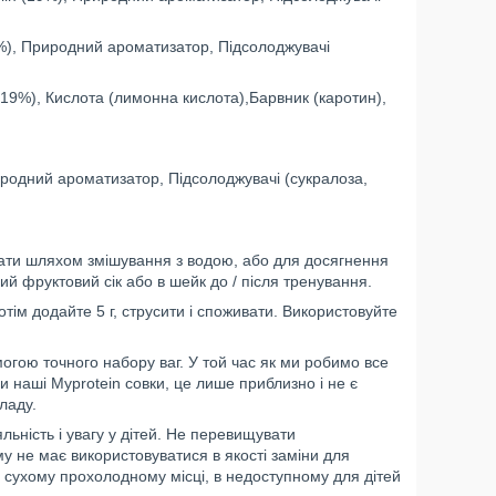
9%), Природний ароматизатор, Підсолоджувачі
(19%), Кислота (лимонна кислота),Барвник (каротин),
иродний ароматизатор, Підсолоджувачі (сукралоза,
вати шляхом змішування з водою, або для досягнення
й фруктовий сік або в шейк до / після тренування.
тім додайте 5 г, струсити і споживати. Використовуйте
огою точного набору ваг. У той час як ми робимо все
 наші Myprotein совки, це лише приблизно і не є
ладу.
ьність і увагу у дітей. Не перевищувати
у не має використовуватися в якості заміни для
в сухому прохолодному місці, в недоступному для дітей