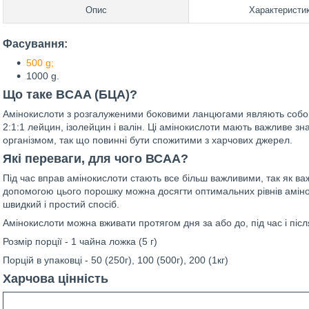
Опис
Характеристи
Фасування:
500 g;
1000 g.
Що таке BCAA (БЦА)?
Амінокислоти з розгалуженими боковими ланцюгами являють собою 
2:1:1 лейцин, ізолейцин і валін. Ці амінокислоти мають важливе зн
організмом, так що повинні бути спожитими з харчових джерел.
Які переваги, для чого ВСАА?
Під час вправ амінокислоти стають все більш важливими, так як важк
допомогою цього порошку можна досягти оптимальних рівнів амін
швидкий і простий спосіб.
Амінокислоти можна вживати протягом дня за або до, під час і післ
Розмір порції - 1 чайна ложка (5 г)
Порцій в упаковці - 50 (250г), 100 (500г), 200 (1кг)
Харчова цінність