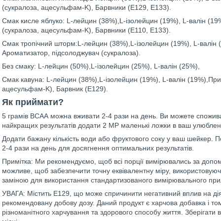
(сукралоза, ацесульфам-K), Барвники (E129, E133).
Смак кисле яблуко: L-лейцин (38%),L-ізолейцин (19%), L-валін (1
(сукралоза, ацесульфам-K), Барвники (E110, E133).
Смак тропічний шторм:L-лейцин (38%),L-ізолейцин (19%), L-валін 
Ароматизатор, підсолоджувач (сукралоза).
Без смаку: L-лейцин (50%),L-ізолейцин (25%), L-валін (25%),
Смак кавуна: L-лейцин (38%),L-ізолейцин (19%), L-валін (19%),Пр
ацесульфам-K), Барвник (E129).
Як приймати?
5 грамів ВСАА можна вживати 2-4 рази на день. Ви можете спожи
найкращих результатів додати 2 MP маленькі ложки в ваш улюблени
Додати бажану кількість води або фруктового соку у ваш шейкер. По
2-4 рази на день для досягнення оптимальних результатів.
Примітка: Ми рекомендуємо, щоб всі порції вимірювались за допом
можливе, щоб забезпечити точну еквівалентну міру, використовуючи
заміною для використання стандартизованого вимірювального при
УВАГА: Містить E129, що може спричинити негативний вплив на діял
рекомендовану добову дозу. Даний продукт є харчова добавка і том
різноманітного харчування та здорового способу життя. Зберігати 