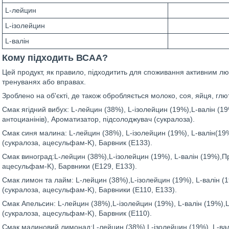
L-лейцин
L-ізолейцин
L-валін
Кому підходить ВСАА?
Цей продукт, як правило, підходитить для споживання активним люд
тренуванях або вправах.
Зроблено на об'єкті, де також обробляється молоко, соя, яйця, глют
Cмак ягідний вибух: L-лейцин (38%), L-ізолейцин (19%),L-валін (1
антоцианінів), Ароматизатор, підсолоджувач (сукралоза).
Смак синя малина: L-лейцин (38%), L-ізолейцин (19%), L-валін(1
(сукралоза, ацесульфам-K), Барвник (E133).
Смак виноград:L-лейцин (38%),L-ізолейцин (19%), L-валін (19%),П
ацесульфам-K), Барвники (E129, E133).
Смак лимон та лайм: L-лейцин (38%),L-ізолейцин (19%), L-валін 
(сукралоза, ацесульфам-K), Барвники (E110, E133).
Смак Апельсин: L-лейцин (38%),L-ізолейцин (19%), L-валін (19%),
(сукралоза, ацесульфам-K), Барвник (E110).
Смак малиновий лимонад:L-лейцин (38%),L-ізолейцин (19%), L-ва