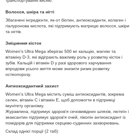
транспортуванні кисню.
Волосся, шкіра та нігті
Збагачені інгредієнти, як-от біотин, антиоксиданти, колаген і
гіалуронова кислота, які підтримують матрицю волосся, шкіри
та нігтів.
Зміцнення кісток
Women's Ultra Mega зберігає 500 мг кальцію, магнію та
вітаміну D-3, які відіграють важливу роль у розвитку кісток і
зубів. Кальцій і вітамін D у разі здорового харчування
впродовж усього життя може знизити ризик розвитку
остеопорозу.
Антиоксидантний захист
Women's Ultra Mega містить суміш антиоксидантів, зокрема
селен, вітамін С і вітамін Е, щоб допомогти в підтримці
імунітету організму.
Журавлина, підтримує здоров'я сечовивідних шляхів, лютеїн і
зеаксантин підтримує здоров'я очей, лікопін антиоксидант із
помідорів для підтримки серцево-судинних захворювань.
Склад однієї порції (2 таб):