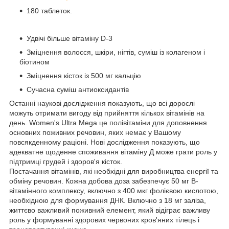
180 таблеток.
Удвічі більше вітаміну D-3
Зміцнення волосся, шкіри, нігтів, суміш із колагеном і
біотином
Зміцнення кісток із 500 мг кальцію
Сучасна суміш антиоксидантів
Останні наукові дослідження показують, що всі дорослі
можуть отримати вигоду від прийняття кількох вітамінів на
день. Women's Ultra Mega це полівітаміни для доповнення
основних поживних речовин, яких немає у Вашому
повсякденному раціоні. Нові дослідження показують, що
адекватне щоденне споживання вітаміну Д може грати роль у
підтримці грудей і здоров'я кісток.
Постачання вітамінів, які необхідні для виробництва енергії та
обміну речовин. Кожна добова доза забезпечує 50 мг B-
вітамінного комплексу, включно з 400 мкг фолієвою кислотою,
необхідною для формування ДНК. Включно з 18 мг заліза,
життєво важливий поживний елемент, який відіграє важливу
роль у формуванні здорових червоних кров'яних тілець і