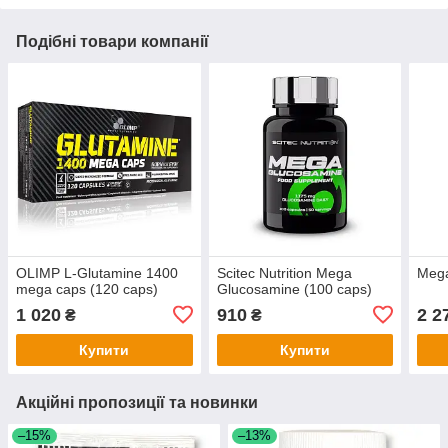
Подібні товари компанії
OLIMP L-Glutamine 1400
Scitec Nutrition Mega
Mega
mega caps (120 caps)
Glucosamine (100 caps)
1 020
910
2 2
₴
₴
Купити
Купити
Акційні пропозиції та новинки
–15%
–13%