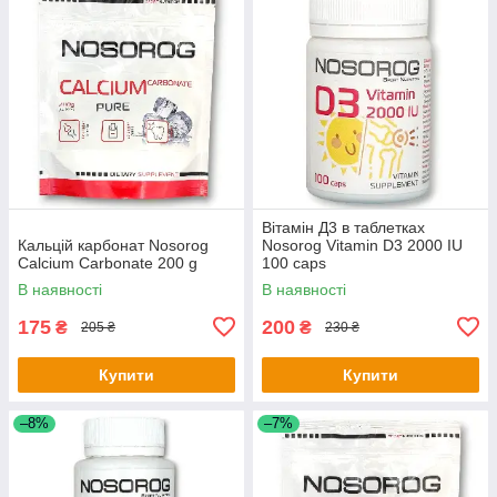
Вітамін Д3 в таблетках
Кальцій карбонат Nosorog
Nosorog Vitamin D3 2000 IU
Calcium Carbonate 200 g
100 caps
В наявності
В наявності
175
200
₴
₴
205 ₴
230 ₴
Купити
Купити
–8%
–7%