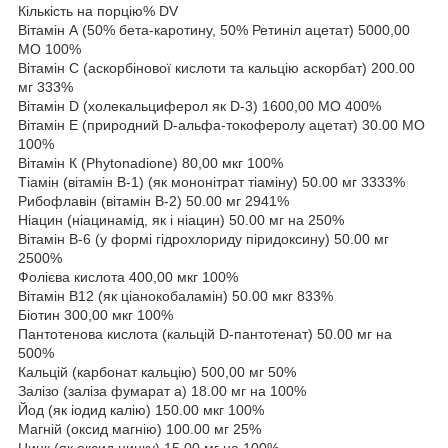
Кількість на порцію% DV
Вітамін А (50% бета-каротину, 50% Ретиніл ацетат) 5000,00
МО 100%
Вітамін С (аскорбінової кислоти та кальцію аскорбат) 200.00
мг 333%
Вітамін D (холекальциферол як D-3) 1600,00 МО 400%
Вітамін Е (природний D-альфа-токоферолу ацетат) 30.00 МО
100%
Вітамін К (Phytonadione) 80,00 мкг 100%
Тіамін (вітамін В-1) (як мононітрат тіаміну) 50.00 мг 3333%
Рибофлавін (вітамін B-2) 50.00 мг 2941%
Ніацин (ніацинамід, як і ніацин) 50.00 мг на 250%
Вітамін В-6 (у формі гідрохлориду піридоксину) 50.00 мг
2500%
Фолієва кислота 400,00 мкг 100%
Вітамін В12 (як ціанокобаламін) 50.00 мкг 833%
Біотин 300,00 мкг 100%
Пантотенова кислота (кальцій D-пантотенат) 50.00 мг на
500%
Кальцій (карбонат кальцію) 500,00 мг 50%
Залізо (заліза фумарат а) 18.00 мг на 100%
Йод (як іодид калію) 150.00 мкг 100%
Магній (оксид магнію) 100.00 мг 25%