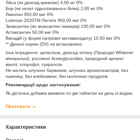
Silica (як діоксид кремнію) 4,00 мг 0%
Бор (як хелат гідролізованого білка) 2,00 мг 0%
Ликопин 950,00 мкг 0%
Lutemax 2020TM Лютеїн 950,00 мкг 0%
Зеаксантин (як зеаксантин ізомерів) 190,00 мкг 0%
Астаксантин 50,00 мкг 0%
Ванадій (у формі натрієвої метаванадату) 10.00 мкг 0%
** Денної норми (DV) не встановлено
Інші інгредієнти: целюлоза, діоксид титану (Природні Whitener
мінеральні), рослинні Acetoglycerides, природний аромат
ванілі, хлорофіл, сукралоза
Не містить штучних барвників, штучних ароматизаторів, без
пшениці, без клейковини, без молочних продуктів.
Рекомендації щодо застосування:
Як дієтична добавка вживати по дві таблетки на день із водою.
Приховати
Характеристики
Основні