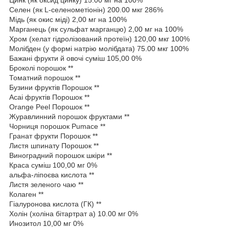
Цинк (як оксид цинку) 15.00 мг на 100%
Селен (як L-селенометіонін) 200.00 мкг 286%
Мідь (як окис міді) 2,00 мг на 100%
Марганець (як сульфат марганцю) 2,00 мг на 100%
Хром (хелат гідролізований протеїн) 120,00 мкг 100%
Молібден (у формі натрію молібдата) 75.00 мкг 100%
Бажані фрукти й овочі суміш 105,00 0%
Броколі порошок **
Томатний порошок **
Бузини фруктів Порошок **
Acai фруктів Порошок **
Orange Peel Порошок **
Журавлинний порошок фруктами **
Чорниця порошок Pumace **
Гранат фрукти Порошок **
Листя шпинату Порошок **
Виноградний порошок шкіри **
Краса суміш 100,00 мг 0%
альфа-ліпоєва кислота **
Листя зеленого чаю **
Колаген **
Гіалуронова кислота (ГК) **
Холін (холіна бітартрат а) 10.00 мг 0%
Инозитол 10,00 мг 0%