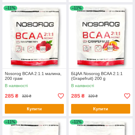
–11%
–11%
Nosorog BCAA 2:1:1 малина,
БЦАА Nosorog BCAA 2:1:1
200 грам
(Grapefruit) 200 g
В наявності
В наявності
285
285
₴
₴
320 ₴
320 ₴
Купити
Купити
–11%
–11%