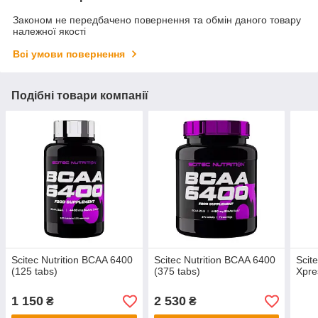
Законом не передбачено повернення та обмін даного товару
належної якості
Всі умови повернення
Подібні товари компанії
Scitec Nutrition BCAA 6400
Scitec Nutrition BCAA 6400
Scit
(125 tabs)
(375 tabs)
Xpre
1 150
2 530
₴
₴