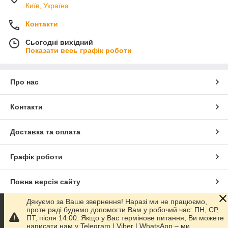
Київ, Україна
Контакти
Сьогодні вихідний
Показати весь графік роботи
Про нас
Контакти
Доставка та оплата
Графік роботи
Повна версія сайту
Дякуємо за Ваше звернення! Наразі ми не працюємо,
Сайт створено на маркетплейсі
Prom.ua
проте раді будемо допомогти Вам у робочий час: ПН, СР,
ПТ, після 14:00. Якщо у Вас термінове питання, Ви можете
написати нам у Telegram | Viber | WhatsApp – ми