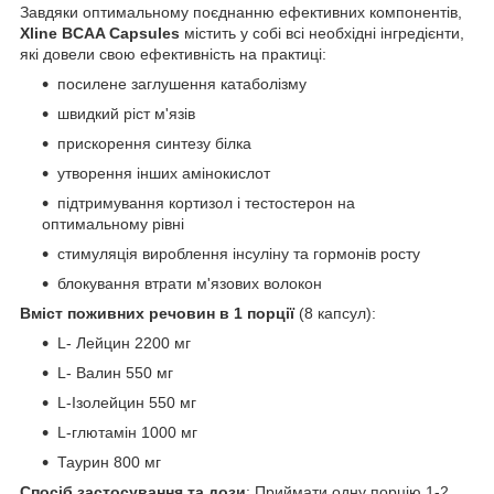
Завдяки оптимальному поєднанню ефективних компонентів,
Xline BCAA Capsules
містить у собі всі необхідні інгредієнти,
які довели свою ефективність на практиці:
посилене заглушення катаболізму
швидкий ріст м'язів
прискорення синтезу білка
утворення інших амінокислот
підтримування кортизол і тестостерон на
оптимальному рівні
стимуляція вироблення інсуліну та гормонів росту
блокування втрати м'язових волокон
Вміст поживних речовин в 1 порції
(8 капсул):
L- Лейцин 2200 мг
L- Валин 550 мг
L-Ізолейцин 550 мг
L-глютамін 1000 мг
Таурин 800 мг
Спосіб застосування та дози
: Приймати одну порцію 1-2