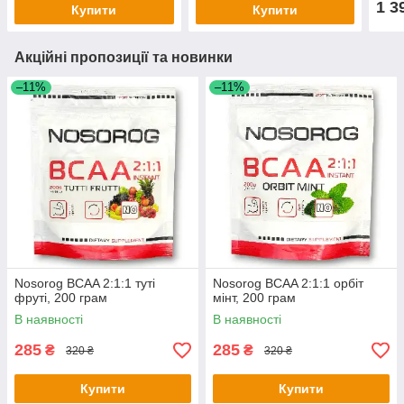
1 3
Купити
Купити
Акційні пропозиції та новинки
–11%
–11%
Nosorog BCAA 2:1:1 туті
Nosorog BCAA 2:1:1 орбіт
фруті, 200 грам
мінт, 200 грам
В наявності
В наявності
285
285
₴
₴
320 ₴
320 ₴
Купити
Купити