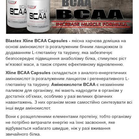
Blastex Xline BCAA Capsules -
якісна харчова домішка на
основі амінокислот із розгалуженим бічним ланцюжком із
додаванням L-глютаміну та таурину, яка забезпечує
безпосереднє підвищення анаболізму білка, стимулює ріст
м'язової маси, а також сприяє ефективному відновленню.
Xline BCAA Capsules
складається з аналого-енергетичних
амінокислот із розгалуженим ланцюгом і регенеративного L-
глютаміну та таурину.
Амінокислоти BCAA
є незамінним
паливом для організму, які мають надходити в організм у
достатніх об'ємах, особливо у разі великих фізичних
навантажень. З них організм може самостійно синтезувати всі
інші види амінокислот.
Вони є розщепленими елементами протеїну, тобто організму
не потрібно витрачати енергію на їхнє засвоєння, яке
відбувається набагато швидше, ніж у разі вживання
звичайного білка.