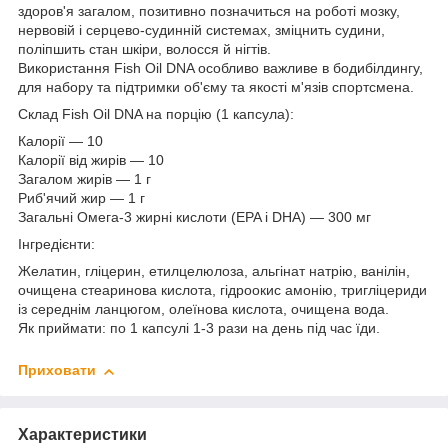
здоров'я загалом, позитивно позначиться на роботі мозку,
нервовій і серцево-судинній системах, зміцнить судини,
поліпшить стан шкіри, волосся й нігтів.
Використання Fish Oil DNA особливо важливе в бодибілдингу,
для набору та підтримки об'єму та якості м'язів спортсмена.
Склад Fish Oil DNA на порцію (1 капсула):
Калорії — 10
Калорії від жирів — 10
Загалом жирів — 1 г
Риб'ячий жир — 1 г
Загальні Омега-3 жирні кислоти (EPA і DHA) — 300 мг
Інгредієнти:
Желатин, гліцерин, етилцелюлоза, альгінат натрію, ванілін,
очищена стеаринова кислота, гідроокис амонію, тригліцериди
із середнім ланцюгом, олеїнова кислота, очищена вода.
Як приймати: по 1 капсулі 1-3 рази на день під час їди.
Приховати
Характеристики