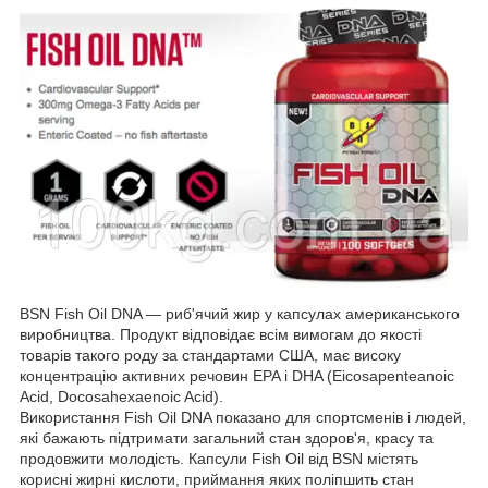
BSN Fish Oil DNA — риб'ячий жир у капсулах американського
виробництва. Продукт відповідає всім вимогам до якості
товарів такого роду за стандартами США, має високу
концентрацію активних речовин EPA і DHA (Eicosapenteanoic
Acid, Docosahexaenoic Acid).
Використання Fish Oil DNA показано для спортсменів і людей,
які бажають підтримати загальний стан здоров'я, красу та
продовжити молодість. Капсули Fish Oil від BSN містять
корисні жирні кислоти, приймання яких поліпшить стан