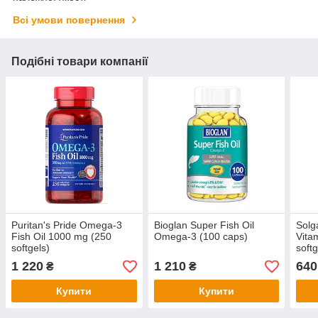
Всі умови повернення
Подібні товари компанії
Puritan's Pride Omega-3
Bioglan Super Fish Oil
Solg
Fish Oil 1000 mg (250
Omega-3 (100 caps)
Vita
softgels)
softg
1 220
1 210
640
₴
₴
Купити
Купити