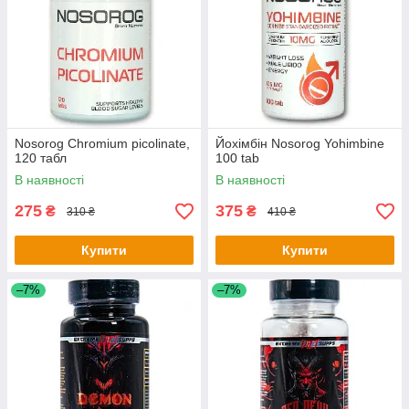
Nosorog Chromium picolinate,
Йохімбін Nosorog Yohimbine
120 табл
100 tab
В наявності
В наявності
275
375
₴
₴
310 ₴
410 ₴
Купити
Купити
–7%
–7%