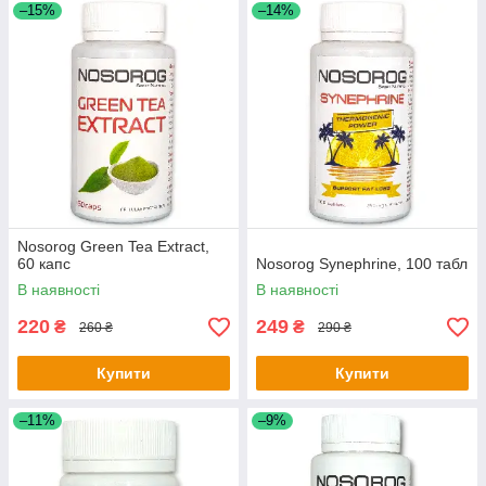
–15%
–14%
Nosorog Green Tea Extract,
60 капс
Nosorog Synephrine, 100 табл
В наявності
В наявності
220
249
₴
₴
260 ₴
290 ₴
Купити
Купити
–11%
–9%