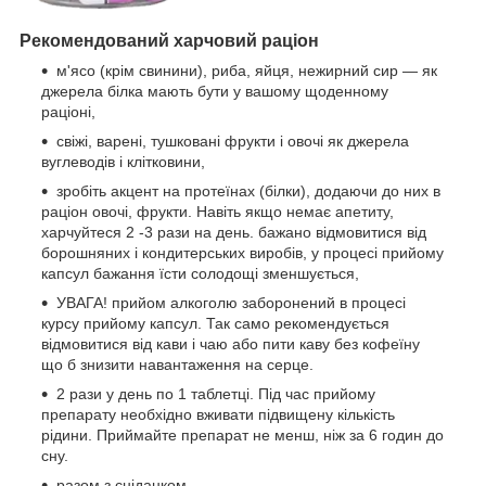
Рекомендований харчовий раціон
м'ясо (крім свинини), риба, яйця, нежирний сир — як
джерела білка мають бути у вашому щоденному
раціоні,
свіжі, варені, тушковані фрукти і овочі як джерела
вуглеводів і клітковини,
зробіть акцент на протеїнах (білки), додаючи до них в
раціон овочі, фрукти. Навіть якщо немає апетиту,
харчуйтеся 2 -3 рази на день. бажано відмовитися від
борошняних і кондитерських виробів, у процесі прийому
капсул бажання їсти солодощі зменшується,
УВАГА! прийом алкоголю заборонений в процесі
курсу прийому капсул. Так само рекомендується
відмовитися від кави і чаю або пити каву без кофеїну
що б знизити навантаження на серце.
2 рази у день по 1 таблетці. Під час прийому
препарату необхідно вживати підвищену кількість
рідини. Приймайте препарат не менш, ніж за 6 годин до
сну.
разом з сніданком,