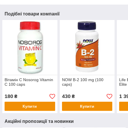
Подібні товари компанії
Вітамін C Nosorog Vitamin
NOW B-2 100 mg (100
Life
C 100 caps
caps)
Elit
180
430
1 3
₴
₴
Купити
Купити
Акційні пропозиції та новинки