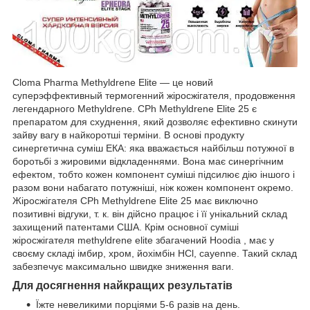
Cloma Pharma Methyldrene Elite — це новий
суперэффективный термогенний жіросжігателя, продовження
легендарного Methyldrene. CPh Methyldrene Elite 25 є
препаратом для схуднення, який дозволяє ефективно скинути
зайву вагу в найкоротші терміни. В основі продукту
синергетична суміш ЕКА: яка вважається найбільш потужної в
боротьбі з жировими відкладеннями. Вона має синергічним
ефектом, тобто кожен компонент суміші підсилює дію іншого і
разом вони набагато потужніші, ніж кожен компонент окремо.
Жіросжігателя CPh Methyldrene Elite 25 має виключно
позитивні відгуки, т. к. він дійсно працює і її унікальний склад
захищений патентами США. Крім основної суміші
жіросжігателя methyldrene elite збагачений Hoodia , має у
своєму складі імбир, хром, йохімбін HCl, cayenne. Такий склад
забезпечує максимально швидке зниження ваги.
Для досягнення найкращих результатів
Їжте невеликими порціями 5-6 разів на день.