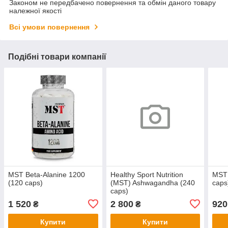
Законом не передбачено повернення та обмін даного товару
належної якості
Всі умови повернення
Подібні товари компанії
MST Beta-Alanine 1200
Healthy Sport Nutrition
MST 
(120 caps)
(MST) Ashwagandha (240
caps
caps)
1 520
2 800
920
₴
₴
Купити
Купити