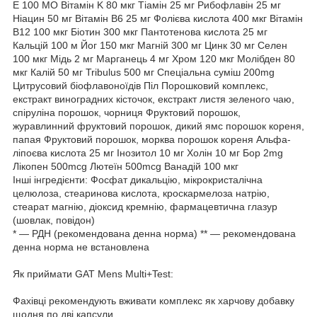
Е 100 МО Вітамін K 80 мкг Тіамін 25 мг Рибофлавін 25 мг
Ніацин 50 мг Вітамін B6 25 мг Фолієва кислота 400 мкг Вітамін
B12 100 мкг Біотин 300 мкг Пантотенова кислота 25 мг
Кальцій 100 м Йог 150 мкг Магній 300 мг Цинк 30 мг Селен
100 мкг Мідь 2 мг Марганець 4 мг Хром 120 мкг Молібден 80
мкг Калій 50 мг Tribulus 500 мг Спеціальна суміш 200mg
Цитрусовий біофлавоноїдів Піл Порошковий комплекс,
екстракт виноградних кісточок, екстракт листя зеленого чаю,
спіруліна порошок, чорниця Фруктовий порошок,
журавлинний фруктовий порошок, дикий ямс порошок кореня,
папая Фруктовий порошок, морква порошок кореня Альфа-
ліпоєва кислота 25 мг Інозитол 10 мг Холін 10 мг Бор 2mg
Лікопен 500mcg Лютеїн 500mcg Ванадій 100 мкг
Інші інгредієнти: Фосфат дикальцію, мікрокристалічна
целюлоза, стеаринова кислота, кроскармелоза натрію,
стеарат магнію, діоксид кремнію, фармацевтична глазур
(шовлак, повідон)
* — РДН (рекомендована денна норма) ** — рекомендована
денна норма не встановлена
Як приймати GAT Mens Multi+Test:
Фахівці рекомендують вживати комплекс як харчову добавку
щодня по дві капсули.