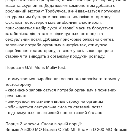
маси та схуднення. Додатковим компонентом добавки є
рослинний екстракт Трибулуса, який вважається потужним
натуральним бустером основного чоловічого гормону.
Оскільки тестостерон має анаболічні властивості,
прискорюється набір сухої м'язової маси та блокується
катаболічна дія, а також підвищується потенція та
сексуальний потяг. Добавка прискорює білковий синтез,
заповнює потреби організму в нутрієнтах, стимулює
вироблення тестостерону, а також уповільнює процеси
старіння та виводить з організму продукти розпаду.
Переваги GAT Mens Multi+Test:
- стимулюється вироблення основного чоловічого гормону
тестостерону
- своєчасно заповнюється потреба організму в поживних
речовинах
- знижується негативний вплив стресу на організм
- збільшується сексуальна сила та статевий потяг
- підтримується позитивний енергетичний баланс
Порція 2 капсули. Склад в одній порції:
Вітамін А 5000 МО Вітамін C 250 МГ Вітамін D 200 МО Вітамін