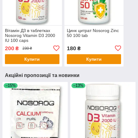
Вітамін Д3 в таблетках
Цинк цитрат Nosorog Zinc
Nosorog Vitamin D3 2000
50 100 tab
IU 100 caps
200
180
₴
₴
230 ₴
Купити
Купити
Акційні пропозиції та новинки
–15%
–13%