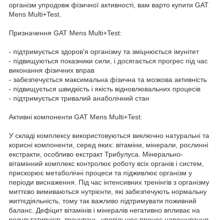
організм упродовж фізичної активності, вам варто купити GAT
Mens Multi+Test.
Призначення GAT Mens Multi+Test:
- підтримується здоров'я організму та зміцнюється імунітет
- підвищуються показники сили, і досягається прогрес під час
виконання фізичних вправ
- забезпечується максимальна фізична та мозкова активність
- підвищується швидкість і якість відновлювальних процесів
- підтримується тривалий анаболічний стан
Активні компоненти GAT Mens Multi+Test:
У складі комплексу використовуються виключно натуральні та
корисні компоненти, серед яких: вітаміни, мінерали, рослинні
екстракти, особливо екстракт Трибулуса. Мінерально-
вітамінний комплекс контролює роботу всіх органів і систем,
прискорює метаболічні процеси та підживлює організм у
періоди виснаження. Під час інтенсивних тренінгів з організму
миттєво вимиваються нутрієнти, які забезпечують нормальну
життєдіяльність, тому так важливо підтримувати поживний
баланс. Дефіцит вітамінів і мінералів негативно впливає на
результативність тренувань, уповільнює процес нарощування