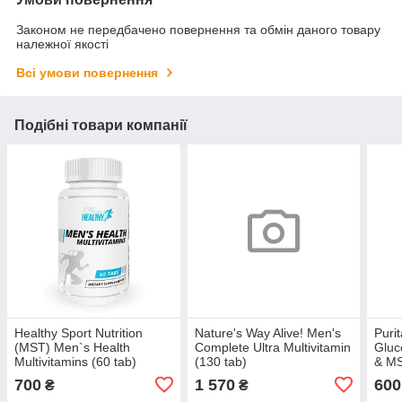
Законом не передбачено повернення та обмін даного товару
належної якості
Всі умови повернення
Подібні товари компанії
Healthy Sport Nutrition
Nature's Way Alive! Men's
Purit
(MST) Men`s Health
Complete Ultra Multivitamin
Gluc
Multivitamins (60 tab)
(130 tab)
& MS
700
1 570
600
₴
₴