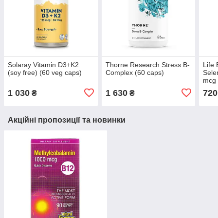
Solaray Vitamin D3+K2
Thorne Research Stress B-
Life
(soy free) (60 veg caps)
Complex (60 caps)
Sele
mcg 
caps
1 030
1 630
720
₴
₴
Акційні пропозиції та новинки