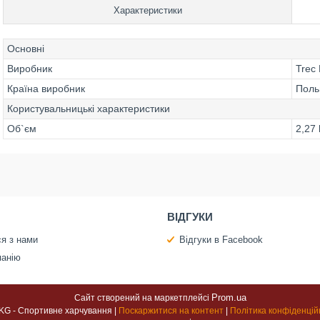
Характеристики
Основні
Виробник
Trec 
Країна виробник
Пол
Користувальницькі характеристики
Об`єм
2,27
ВІДГУКИ
ся з нами
Відгуки в Facebook
панію
Prom.ua
Сайт створений на маркетплейсі
100 KG - Спортивне харчування |
Поскаржитися на контент
|
Політика конфіденцій