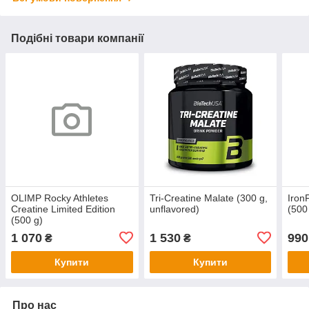
Подібні товари компанії
OLIMP Rocky Athletes
Tri-Creatine Malate (300 g,
Iron
Creatine Limited Edition
unflavored)
(500
(500 g)
1 070
1 530
990
₴
₴
Купити
Купити
Про нас