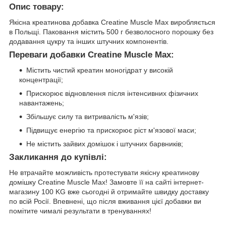
Опис товару:
Якісна креатинова добавка Creatine Muscle Max виробляється
в Польщі. Паковання містить 500 г безволосного порошку без
додавання цукру та інших штучних компонентів.
Переваги добавки Creatine Muscle Max:
Містить чистий креатин моногідрат у високій
концентрації;
Прискорює відновлення після інтенсивних фізичних
навантажень;
Збільшує силу та витривалість м'язів;
Підвищує енергію та прискорює ріст м'язової маси;
Не містить зайвих домішок і штучних барвників;
Закликання до купівлі:
Не втрачайте можливість протестувати якісну креатинову
домішку Creatine Muscle Max! Замовте її на сайті інтернет-
магазину 100 KG вже сьогодні й отримайте швидку доставку
по всій Росії. Впевнені, що після вживання цієї добавки ви
помітите чималі результати в тренуваннях!