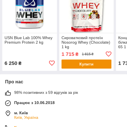
USN Blue Lab 100% Whey
Сироватковий протеїн
Конц
Premium Protein 2 kg
Nosorog Whey (Chocolate)
білк
1 kg
65 1
1 715
₴
1 815 ₴
6 250
1 7
₴
Купити
Про нас
98% позитивних з 59 відгуків за рік
Працює з 10.06.2018
м. Київ
Київ, Україна