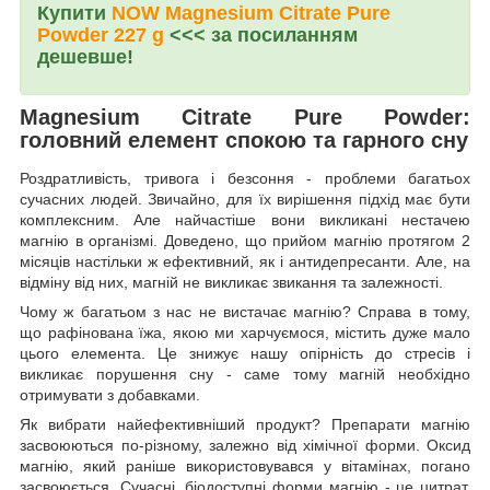
Купити
NOW Magnesium Citrate Pure
Powder 227 g
<<< за посиланням
дешевше!
Magnesium Citrate Pure Powder:
головний елемент спокою та гарного сну
Роздратливість, тривога і безсоння - проблеми багатьох
сучасних людей. Звичайно, для їх вирішення підхід має бути
комплексним. Але найчастіше вони викликані нестачею
магнію в організмі. Доведено, що прийом магнію протягом 2
місяців настільки ж ефективний, як і антидепресанти. Але, на
відміну від них, магній не викликає звикання та залежності.
Чому ж багатьом з нас не вистачає магнію? Справа в тому,
що рафінована їжа, якою ми харчуємося, містить дуже мало
цього елемента. Це знижує нашу опірність до стресів і
викликає порушення сну - саме тому магній необхідно
отримувати з добавками.
Як вибрати найефективніший продукт? Препарати магнію
засвоюються по-різному, залежно від хімічної форми. Оксид
магнію, який раніше використовувався у вітамінах, погано
засвоюється. Сучасні, біодоступні форми магнію - це цитрат,