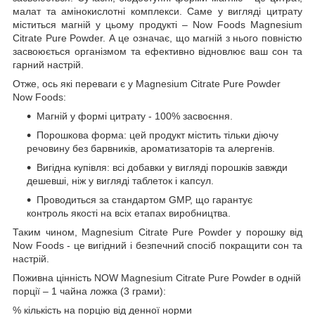
малат та амінокислотні комплекси. Саме у вигляді цитрату
міститься магній у цьому продукті – Now Foods Magnesium
Citrate Pure Powder. А це означає, що магній з нього повністю
засвоюється організмом та ефективно відновлює ваш сон та
гарний настрій.
Отже, ось які переваги є у Magnesium Citrate Pure Powder
Now Foods:
Магній у формі цитрату - 100% засвоєння.
Порошкова форма: цей продукт містить тільки діючу
речовину без барвників, ароматизаторів та алергенів.
Вигідна купівля: всі добавки у вигляді порошків завжди
дешевші, ніж у вигляді таблеток і капсул.
Проводиться за стандартом GMP, що гарантує
контроль якості на всіх етапах виробництва.
Таким чином, Magnesium Citrate Pure Powder у порошку від
Now Foods - це вигідний і безпечний спосіб покращити сон та
настрій.
Поживна цінність NOW Magnesium Citrate Pure Powder в одній
порції – 1 чайна ложка (3 грами):
% кількість на порцію від денної норми