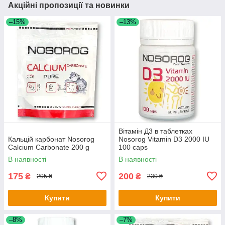
Акційні пропозиції та новинки
–15%
–13%
Вітамін Д3 в таблетках
Кальцій карбонат Nosorog
Nosorog Vitamin D3 2000 IU
Calcium Carbonate 200 g
100 caps
В наявності
В наявності
175
200
₴
₴
205 ₴
230 ₴
Купити
Купити
–8%
–7%