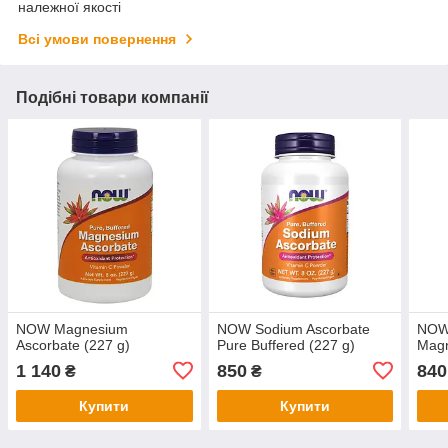
належної якості
Всі умови повернення
Подібні товари компанії
NOW Magnesium
NOW Sodium Ascorbate
NOW
Ascorbate (227 g)
Pure Buffered (227 g)
Magn
1 140
850
840
₴
₴
Купити
Купити