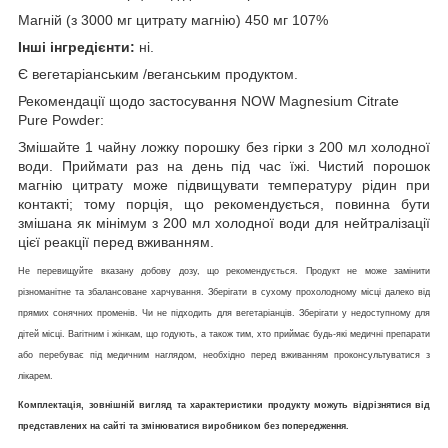
Магній (з 3000 мг цитрату магнію) 450 мг 107%
Інші інгредієнти:
ні.
Є вегетаріанським /веганським продуктом.
Рекомендації щодо застосування NOW Magnesium Citrate
Pure Powder:
Змішайте 1 чайну ложку порошку без гірки з 200 мл холодної
води. Приймати раз на день під час їжі. Чистий порошок
магнію цитрату може підвищувати температуру рідин при
контакті; тому порція, що рекомендується, повинна бути
змішана як мінімум з 200 мл холодної води для нейтралізації
цієї реакції перед вживанням.
Не перевищуйте вказану добову дозу, що рекомендується. Продукт не може замінити
різноманітне та збалансоване харчування. Зберігати в сухому прохолодному місці далеко від
прямих сонячних променів. Чи не підходить для вегетаріанців. Зберігати у недоступному для
дітей місці. Вагітним і жінкам, що годують, а також тим, хто приймає будь-які медичні препарати
або перебуває під медичним наглядом, необхідно перед вживанням проконсультуватися з
лікарем.
Комплектація, зовнішній вигляд та характеристики продукту можуть відрізнятися від
представлених на сайті та змінюватися виробником без попередження.