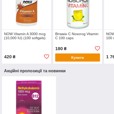
NOW Vitamin A 3000 mcg
Вітамін C Nosorog Vitamin
NOW 
(10,000 IU) (100 softgels)
C 100 caps
100 
180
₴
420
1 7
₴
Купити
Акційні пропозиції та новинки