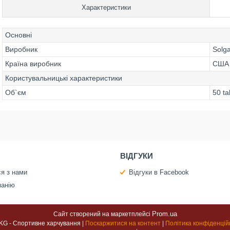
Характеристики
Основні
Виробник
Solg
Країна виробник
США
Користувальницькі характеристики
Об`єм
50 t
ВІДГУКИ
ся з нами
Відгуки в Facebook
панію
Prom.ua
Сайт створений на маркетплейсі
100 KG - Спортивне харчування |
Поскаржитися на контент
|
Політика конфіденцій