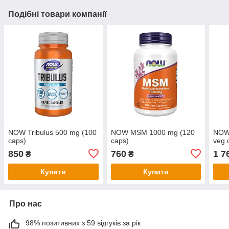
Подібні товари компанії
NOW Tribulus 500 mg (100
NOW MSM 1000 mg (120
NOW 
caps)
caps)
veg 
850
760
1 7
₴
₴
Купити
Купити
Про нас
98% позитивних з 59 відгуків за рік