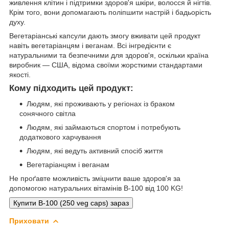
живлення клітин і підтримки здоров'я шкіри, волосся й нігтів.
Крім того, вони допомагають поліпшити настрій і бадьорість
духу.
Вегетаріанські капсули дають змогу вживати цей продукт
навіть вегетаріанцям і веганам. Всі інгредієнти є
натуральними та безпечними для здоров'я, оскільки країна
виробник — США, відома своїми жорсткими стандартами
якості.
Кому підходить цей продукт:
Людям, які проживають у регіонах із браком
сонячного світла
Людям, які займаються спортом і потребують
додаткового харчування
Людям, які ведуть активний спосіб життя
Вегетаріанцям і веганам
Не проґавте можливість зміцнити ваше здоров'я за
допомогою натуральних вітамінів B-100 від 100 KG!
Купити B-100 (250 veg caps) зараз
Приховати