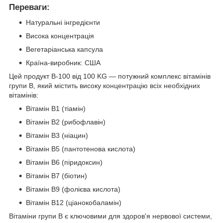
Переваги:
Натуральні інгредієнти
Висока концентрація
Вегетаріанська капсула
Країна-виробник: США
Цей продукт B-100 від 100 KG — потужний комплекс вітамінів
групи B, який містить високу концентрацію всіх необхідних
вітамінів:
Вітамін B1 (тіамін)
Вітамін B2 (рибофлавін)
Вітамін B3 (ніацин)
Вітамін B5 (пантотенова кислота)
Вітамін B6 (піридоксин)
Вітамін B7 (біотин)
Вітамін B9 (фолієва кислота)
Вітамін B12 (ціанокобаламін)
Вітаміни групи B є ключовими для здоров'я нервової системи,