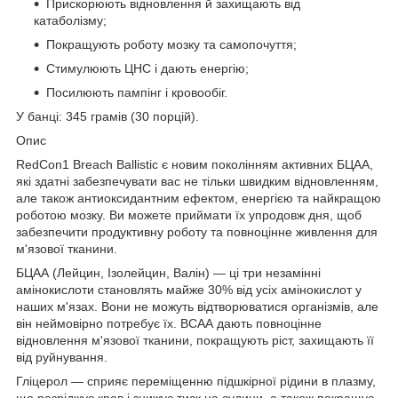
Прискорюють відновлення й захищають від
катаболізму;
Покращують роботу мозку та самопочуття;
Стимулюють ЦНС і дають енергію;
Посилюють пампінг і кровообіг.
У банці: 345 грамів (30 порцій).
Опис
RedCon1 Breach Ballistic є новим поколінням активних БЦАА,
які здатні забезпечувати вас не тільки швидким відновленням,
але також антиоксидантним ефектом, енергією та найкращою
роботою мозку. Ви можете приймати їх упродовж дня, щоб
забезпечити продуктивну роботу та повноцінне живлення для
м'язової тканини.
БЦАА (Лейцин, Ізолейцин, Валін) — ці три незамінні
амінокислоти становлять майже 30% від усіх амінокислот у
наших м'язах. Вони не можуть відтворюватися організмів, але
він неймовірно потребує їх. ВСАА дають повноцінне
відновлення м'язової тканини, покращують ріст, захищають її
від руйнування.
Гліцерол — сприяє переміщенню підшкірної рідини в плазму,
що розріджує кров і знижує тиск на судини, а також покращує