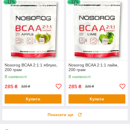
–11%
–11%
Nosorog BCAA 2:1:1 яблуко,
Nosorog BCAA 2:1:1 лайм,
200 грам
200 грам
В наявності
В наявності
285
285
₴
₴
320 ₴
320 ₴
Купити
Купити
Показати ще