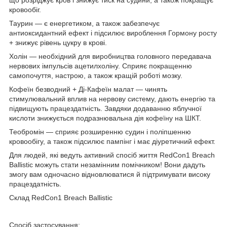
кровообіг.
Таурин — є енергетиком, а також забезпечує
антиоксидантний ефект і підсилює вироблення Гормону росту
+ знижує рівень цукру в крові.
Холін — необхідний для виробництва головного передавача
нервових імпульсів ацетилхоліну. Сприяє покращенню
самопочуття, настрою, а також кращій роботі мозку.
Кофеїн безводний + Ді-Кафеїн малат — чинять
стимулювальний вплив на нервову систему, дають енергію та
підвищують працездатність. Завдяки додаванню яблучної
кислоти знижується подразнювальна дія кофеїну на ШКТ.
Теобромін — сприяє розширенню судин і поліпшенню
кровообігу, а також підсилює пампінг і має діуретичний ефект.
Для людей, які ведуть активний спосіб життя RedCon1 Breach
Ballistic можуть стати незамінним помічником! Вони дадуть
змогу вам одночасно відновлюватися й підтримувати високу
працездатність.
Склад RedCon1 Breach Ballistic
Спосіб застосування: