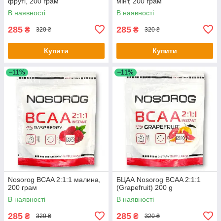
фруті, 200 грам
мінт, 200 грам
В наявності
В наявності
285
285
₴
₴
320 ₴
320 ₴
Купити
Купити
–11%
–11%
Nosorog BCAA 2:1:1 малина,
БЦАА Nosorog BCAA 2:1:1
200 грам
(Grapefruit) 200 g
В наявності
В наявності
285
285
₴
₴
320 ₴
320 ₴