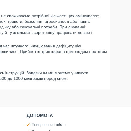
е споживаємо потрібної кількості цих амінокислот,
к, тривоги, безсоння, агресивності або навіть
дінку або сексуальні потреби. При лікуванні
 й ту ж кількість серотоніну працювати довше і
д час штучного індуціювання дефіциту цієї
погіршилися. Прийняття триптофана цим людям протягом
ь інструкцій. Завдяки їм ми можемо уникнути
500 до 1000 міліграмів перед сном.
ДОПОМОГА
Повернення і обмін