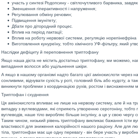
участь у синтезі Родопсину - світлочутливого барвника, завд
Зменшення гіперактивності і напруження;
Регулювання обміну речовин;
Підвищення імунітету;
Дбати про дітородний процес.
Вплив на період лактації;
Вплив на роботу нервової системи, регуляцію норепінефріна 
Виготовлення кунуреїну, тобто хімічного УФ-фільтру, який утв
Наслідки дефіциту й переповнення триптофану
Якщо наша дієта не містить достатньо триптофану, ми можемо, нап
випадання волосся або ущільнення шкіри.
А якщо в нашому організмі надто багато цієї амінокислоти через 
сонливими, відчувати сухість у роті, головний біль або нудоту, а т
виникнути проблеми з координацією рухів, ростом і виснаженням м’
Триптофан і схуднення
Ця амінокислота впливає не лише на нервову систему, але й на тра
випадку з вуглеводами, які сприяють утворенню серотоніну, тобто
вуглеводів, наше тіло виробляє більше інсуліну, а це у свою чергу 
Таким чином, низький рівень триптофану викликає бажання їсти ву
властивості для зниження калорійності нашого раціону. Але для лю
тіла, триптонфан має ще одну перевагу - він бере участь у виробни