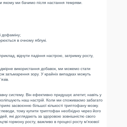
яки якому ми бачимо після настання темряви.
і дофаміну;
орюється в очному яблукі.
риклад, відчути падіння настрою, затримку росту,
надмірне використання добавок, ми можемо стати
акож затьмарення зору. У крайніх випадках можуть
язів.
вну систему. Він ефективно придушує апетит, навіть у
 поліпшують наш настрій. Коли ми споживаємо забагато
сприяє засвоєнню більшої кількості триптофану мозку.
глеводи, тому купити триптофан необхідно через його
дей, які доглядають за здоровою зовнішністю свого
цтві гормону росту, важливо в процесі росту м'язової