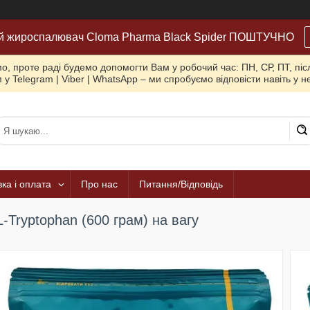
й жироспалювач Cloma Pharma Black Spider ПОШТУЧНО
, проте раді будемо допомогти Вам у робочий час: ПН, СР, ПТ, піс
 у Telegram | Viber | WhatsApp – ми спробуємо відповісти навіть у 
ка і оплата
Про нас
Питання/Відповідь
L-Tryptophan (600 грам) на вагу