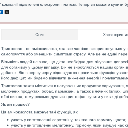
У компанії підключені електронні платежі. Тепер ви можете купити б
Опис
Характеристи
Триптофан - це амінокислота, яка все частіше використовується у 
самопочуття або зменшити симптоми стресу. Але це не єдині пере
Більшість людей не знає, що дієта необхідна для лікування депре
для організму у цьому випадку. Він не виробляється нашим організ
добавок. Він в першу чергу відповідає за правильне функціонуванн
його дефіцит, ми будемо відчувати зниження енергії і почуватимем
Триптофан також міститься в натуральних продуктах харчування, як, 
молочних продуктах, бобах, пармезані, а також в яєчних білках, ш
в їжі низька, тому рекомендується триптофан купити у вигляді доба
Як він працює?
Ця амінокислота виконує такі функції, як:
участь у виготовленні серотоніну, так званого гормону щастя;
участь у виготовленні мелатоніну, гормону, який змушує нас с