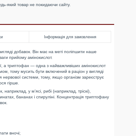
удь-який товар не покидаючи сайту.
ки
Інформація для замовлення
вигляді добавок. Він має на меті поліпшити наше
ваги прийому амінокислот.
сії, а триптофан — одна з найважливіших амінокислот
мом, тому мусить бути включений в раціон у вигляді
я нервової системи, тому, якщо організм зареєструє
ося гірше.
наприклад, у м’ясі, рибі (наприклад, тріскі),
пинатах, бананах і спируліні. Концентрація триптофану
вок.
пати вночі;