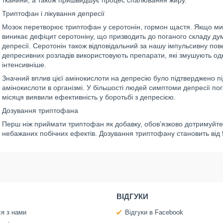
тканини, а також пришвидшує процес спалювання жиру.
Триптофан і лікування депресії
Мозок перетворює триптофан у серотонін, гормон щастя. Якщо ми н
виникає дефіцит серотоніну, що призводить до поганого складу думо
депресії. Серотонін також відповідальний за нашу імпульсивну пове
депресивних розладів використовують препарати, які змушують одну
інтенсивніше.
Значний вплив цієї амінокислоти на депресію було підтверджено пі
амінокислоти в організмі. У більшості людей симптоми депресії 
місяця виявили ефективність у боротьбі з депресією.
Дозування триптофана
Перш ніж приймати триптофан як добавку, обов’язково дотримуйтес
небажаних побічних ефектів. Дозування триптофану становить від 
ВІДГУКИ
ся з нами
Відгуки в Facebook