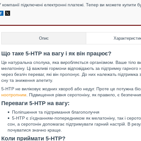
У компанії підключені електронні платежі. Тепер ви можете купити б
Опис
Характеристи
Що таке 5-HTP на вагу і як він працює?
Це натуральна сполука, яка виробляється організмом. Ваше тіло ви
мелатоніну. Ці важливі гормони відповідають за підтримку гарног
через безліч переваг, які він пропонує. До них належать підтрим
сну та зниження апетиту.
5-HTP не виліковує жодних хвороб або недуг. Проте це потужна біо
ноотропним
. Підвищення рівня серотоніну, як правило, є безпечн
Переваги 5-HTP на вагу:
Поліпшення та підтримання благополуччя
5-HTP є з'єднанням-попередником як мелатоніну, так і серот
сон, а серотонін допомагає підтримувати гарний настрій. В резу
почуватися значно краще.
Коли приймати 5-HTP?