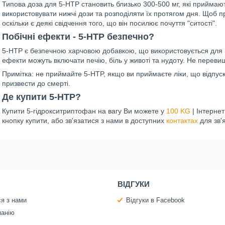
Типова доза для 5-HTP становить близько 300-500 мг, які приймаю
використовувати нижчі дози та розподіляти їх протягом дня. Щоб 
оскільки є деякі свідчення того, що він посилює почуття "ситості".
Побічні ефекти - 5-HTP безпечно?
5-HTP є безпечною харчовою добавкою, що використовується для 
ефекти можуть включати печію, біль у животі та нудоту. Не перев
Примітка: не приймайте 5-HTP, якщо ви приймаєте ліки, що відпус
призвести до смерті.
Де купити 5-HTP?
Купити 5-гідрокситриптофан на вагу Ви можете у
100 KG
| Інтерне
кнопку купити, або зв'язатися з нами в доступних
контактах
для зв'я
ВІДГУКИ
ся з нами
Відгуки в Facebook
панію