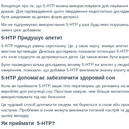
Концепція про те, що 5-HTP можна використовувати для лікування д
докази. Для підтвердження цього твердження недостатньо дослідже
бути шкідливим за деяких форм депресії.
Ми не підтримуємо використання 5-HTP у разі будь-яких порушень,
заміні цією добавкою.
5-HTP Придушує апетит
5-HTP підвищує рівень серотоніну. Це, у свою чергу, знижує апетит 
вмістом вуглеводів. Декілька досліджень показали потенціал 5-HTP
хто хоче схуднути чи дотримується дієти. Це також може бути кор
Було проведено кілька досліджень впливу 5-HTP на апетит у людей
ожирінням, показало, що добавки 5-HTP викликали значну втрату в
5-HTP допомагає забезпечити здоровий сон
Коли ви приймаєте 5-HTP, ваше тіло перетворює цю речовину на 
виробляє для регуляції сну. Простіше кажучи, чим більше мелатон
використовувати під час безсоння.
Це чудовий спосіб допомогти людям, які борються зі сном або пр
настрою. Проблеми зі сном можуть викликати поганий настрій та д
цьому випадку.
Як приймати 5-HTP?