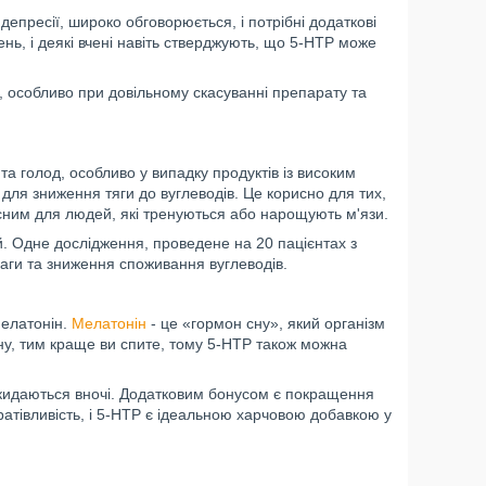
епресії, широко обговорюється, і потрібні додаткові
нь, і деякі вчені навіть стверджують, що 5-HTP може
 особливо при довільному скасуванні препарату та
та голод, особливо у випадку продуктів із високим
 для зниження тяги до вуглеводів. Це корисно для тих,
исним для людей, які тренуються або нарощують м'язи.
. Одне дослідження, проведене на 20 пацієнтах з
аги та зниження споживання вуглеводів.
мелатонін.
Мелатонін
- це «гормон сну», який організм
іну, тим краще ви спите, тому 5-HTP також можна
окидаються вночі. Додатковим бонусом є покращення
ратівливість, і 5-HTP є ідеальною харчовою добавкою у