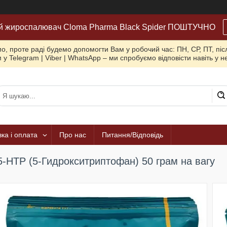
й жироспалювач Cloma Pharma Black Spider ПОШТУЧНО
, проте раді будемо допомогти Вам у робочий час: ПН, СР, ПТ, піс
 у Telegram | Viber | WhatsApp – ми спробуємо відповісти навіть у 
ка і оплата
Про нас
Питання/Відповідь
5-HTP (5-Гидрокситриптофан) 50 грам на вагу