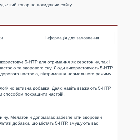
удь-який товар не покидаючи сайту.
ки
Інформація для замовлення
користовує 5-HTP для отримання як серотоніну, так і
о настрою та здорового сну. Люди використовують 5-HTP
ка здорового настрою, підтримання нормального режиму
логічно активна добавка. Деякі навіть вважають 5-HTP
им способом покращити настрій.
оніну. Мелатонін допомагає забезпечити здоровий
льтаті добавки, що містять 5-HTP, змушують вас