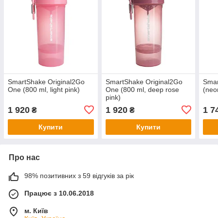
SmartShake Original2Go
SmartShake Original2Go
Smar
One (800 ml, light pink)
One (800 ml, deep rose
(neo
pink)
1 920
1 920
1 7
₴
₴
Купити
Купити
Про нас
98% позитивних з 59 відгуків за рік
Працює з 10.06.2018
м. Київ