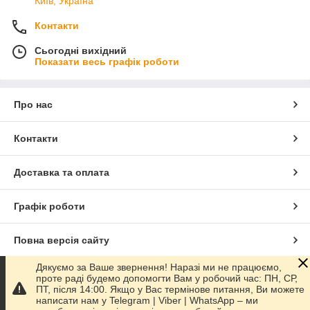
Київ, Україна
Контакти
Сьогодні вихідний
Показати весь графік роботи
Про нас
Контакти
Доставка та оплата
Графік роботи
Повна версія сайту
Дякуємо за Ваше звернення! Наразі ми не працюємо,
Сайт створено на маркетплейсі
Prom.ua
проте раді будемо допомогти Вам у робочий час: ПН, СР,
ПТ, після 14:00. Якщо у Вас термінове питання, Ви можете
написати нам у Telegram | Viber | WhatsApp – ми
Політика конфіденційності