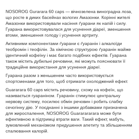
NOSOROG Gurarara 60 caps — вічнозелена виноградна лоза,
що росте в диких басейнах вологих Амазонки. Корінні жителі
Амазонки використовували насіння ґуарани як напій і силу.
Гуарана використовувалася для усунення діареї, зменшення
втоми, зменшення голоду і усунення артриту.
Активними компонентами ґуарани є ґуаранін і алкалоїди
теобромін і теофілін. За хімічною структурою ґуаранін майже
ідентичний кофеїну і має багато подібних ефектів. Гуарана
також містить дубильні речовини, які можуть пояснювати її
традиційне використання для усунення діареї.
Гуарана разом з женьшенем часто використовується
спортсменами для того, щоб отримати охолоджений ефект.
Guararara 60 caps містить речовину, схожу на кофеїн, що
називається гуараніном. Гуаранін стимулює центральну
нервову систему, посилює обмін речовин і робить слабку
сечогінну дію. У поєднанні з іншими добавками призначена
для жироспалення, NOSOROG Guararararara може бути
ефективною в підтримці втрати ваги. Такий ефект, мабуть,
зумовлений механізмом придушення апетиту та збільшенням
спалювання калорій.