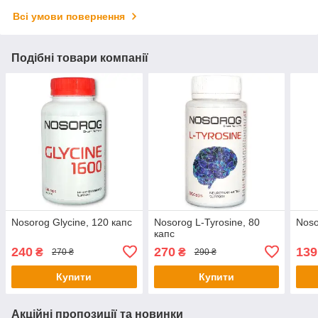
Всі умови повернення
Подібні товари компанії
Nosorog Glycine, 120 капс
Nosorog L-Tyrosine, 80
Noso
капс
240
270
139
₴
₴
270 ₴
290 ₴
Купити
Купити
Акційні пропозиції та новинки