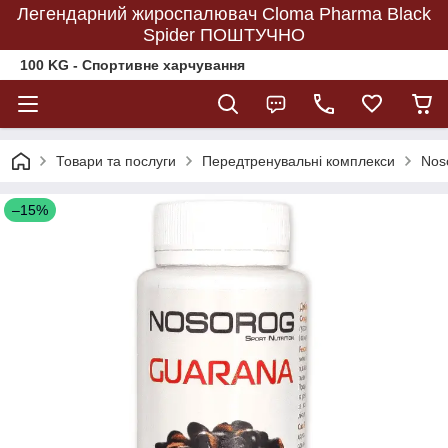
Легендарний жироспалювач Cloma Pharma Black
Spider ПОШТУЧНО
100 KG - Спортивне харчування
Товари та послуги
Передтренувальні комплекси
Nos
–15%