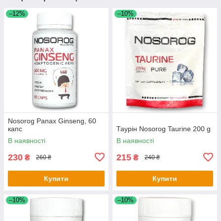
–12%
–10%
Nosorog Panax Ginseng, 60
капс
Таурін Nosorog Taurine 200 g
В наявності
В наявності
230
215
₴
₴
260 ₴
240 ₴
Купити
Купити
–10%
–10%