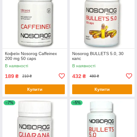
Кофеїн Nosorog Caffeinex
Nosorog BULLETS 5.0, 30
200 mg 50 caps
капс
В наявності
В наявності
189
432
₴
₴
210 ₴
480 ₴
Купити
Купити
–7%
–5%