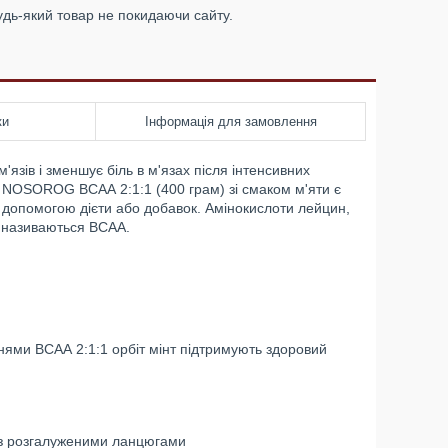
удь-який товар не покидаючи сайту.
ки
Інформація для замовлення
язів і зменшує біль в м'язах після інтенсивних
NOSOROG ВСАА 2:1:1 (400 грам) зі смаком м'яти є
 допомогою дієти або добавок. Амінокислоти лейцин,
у називаються BCAA.
нями ВСАА 2:1:1 орбіт мінт підтримують здоровий
 з розгалуженими ланцюгами