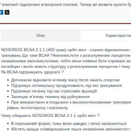
У компанії підключені електронні платежі. Тепер ви можете купити б
Опис
Характеристи
NOSOROG ВСАА 2:1:1 (400 грам) орбіт мінт - сприяє відновленню м'
тренувань.Що таке BCAA ?Амінокислоти з розгалуженим ланцюгом 
незамінними амінокислотами, тобто вони повинні бути отримані за
ізолейцин і валін мають структуру з розгалуженим ланцюгом і том
Як BCAA підтримують здоров'я ?
Допомагає відновити м'язову масу після занять спортом
Підтримує оптимальну продуктивність під час тренування
Підтримує печінку під час стресових функцій
Захищає м'язову тканину від руйнування
При використанні в поєднанні з високоінтенсивними тренуван
рівень тестостерону і кортизолу
Чому обирають NOSOROG ВСАА 2:1:1 орбіт мінт ?
В порошковій формі, тому вони швидко і легко засвоюються
Містять краще співвідношення трьох незамінних амінокислот