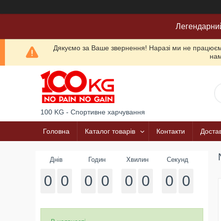
Легендарни
Дякуємо за Ваше звернення! Наразі ми не працюємо
нам
100 KG - Спортивне харчування
Головна
Каталог товарів
Контакти
Достав
Днів
Годин
Хвилин
Секунд
0
0
0
0
0
0
0
0