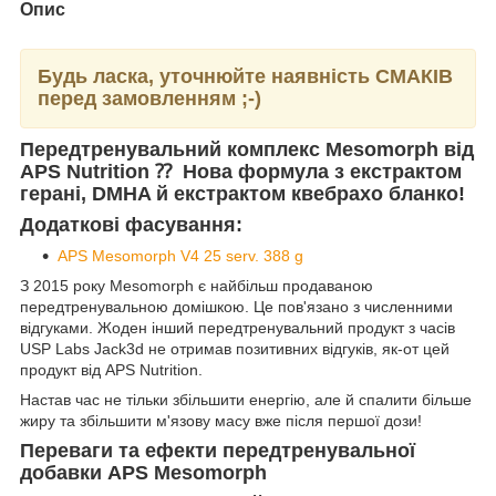
Опис
Будь ласка, уточнюйте наявність СМАКІВ
перед замовленням ;-)
Передтренувальний комплекс Mesomorph від
APS Nutrition ⁇ Нова формула з екстрактом
герані, DMHA й екстрактом квебрахо бланко!
Додаткові фасування:
APS Mesomorph V4 25 serv. 388 g
З 2015 року Mesomorph є найбільш продаваною
передтренувальною домішкою. Це пов'язано з численними
відгуками. Жоден інший передтренувальний продукт з часів
USP Labs Jack3d не отримав позитивних відгуків, як-от цей
продукт від APS Nutrition.
Настав час не тільки збільшити енергію, але й спалити більше
жиру та збільшити м'язову масу вже після першої дози!
Переваги та ефекти передтренувальної
добавки APS Mesomorph