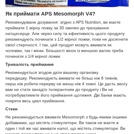
Як приймати APS Mesomorph V4?
Рекомендоване дозування: згідно з APS Nutrition, ви маєте
приймати 1 мірну ложку за 30 хвилин до тренування
натщесерце. Але через силу та ефективність цього продукту
рекомендують починати з 1/2 мірної ложки, поки не досягнете
своєї стерпності. І так, цей продукт можуть вживати як
чоловіки, так і жінки. Більшості жінок із меншою вагою треба
починати з 1/4 мірної ложки.
Тривалість приймання
Рекомендується згодом дати вашому організму
передишку. Рекомендують вживати не більш ніж 8 тижнів,
перш ніж робити перерву не менш ніж 4 тижні. Це дасть змогу
вам не стати занадто толерантним до продукту і Ви не
потребуватимете його приймання щотижня. Дві банки мають
покрити весь цикл приймання.
Стеки
Не рекомендується вживати Mesomorph з будь-якими іншими
добавками, що містять стимулятори. Ви також не маєте в
один і той же час вживати напої, що містять стимулятори. Ви
можете поєднувати це з не стимулювальними