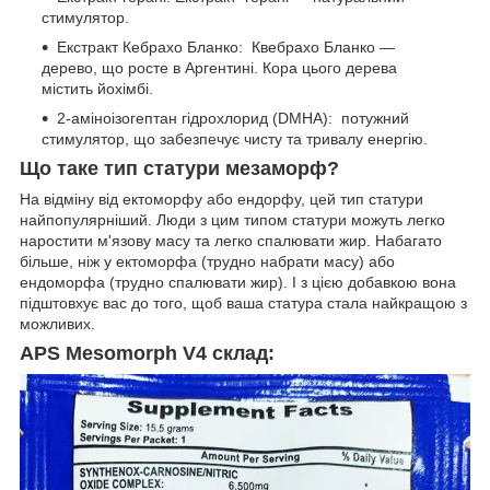
стимулятор.
Екстракт Кебрахо Бланко: Квебрахо Бланко —
дерево, що росте в Аргентині. Кора цього дерева
містить йохімбі.
2-аміноізогептан гідрохлорид (DMHA): потужний
стимулятор, що забезпечує чисту та тривалу енергію.
Що таке тип статури мезаморф?
На відміну від ектоморфу або ендорфу, цей тип статури
найпопулярніший. Люди з цим типом статури можуть легко
наростити м'язову масу та легко спалювати жир. Набагато
більше, ніж у ектоморфа (трудно набрати масу) або
ендоморфа (трудно спалювати жир). І з цією добавкою вона
підштовхує вас до того, щоб ваша статура стала найкращою з
можливих.
APS Mesomorph V4 склад: