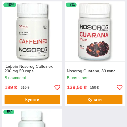
–10%
–7%
Кофеїн Nosorog Caffeinex
200 mg 50 caps
Nosorog Guarana, 30 капс
В наявності
В наявності
189
139,50
₴
₴
210 ₴
150 ₴
Купити
Купити
–5%