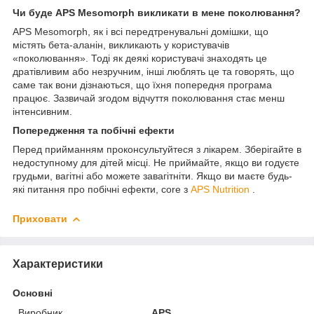
Чи буде APS Mesomorph викликати в мене поколювання?
APS Mesomorph, як і всі передтренувальні домішки, що
містять бета-аланін, викликають у користувачів
«поколювання». Тоді як деякі користувачі знаходять це
дратівливим або незручним, інші люблять це та говорять, що
саме так вони дізнаються, що їхня попередня програма
працює. Зазвичай згодом відчуття поколювання стає менш
інтенсивним.
Попередження та побічні ефекти
Перед прийманням проконсультуйтеся з лікарем. Зберігайте в
недоступному для дітей місці. Не приймайте, якщо ви годуєте
грудьми, вагітні або можете завагітніти. Якщо ви маєте будь-
які питання про побічні ефекти, core з
APS Nutrition
.
Приховати
Характеристики
Основні
Виробник
APS