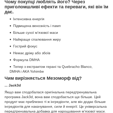
Чому покупці люблять його? Через
приголомшливі ефекти та переваги, які він їм
дає.
Інтенсивна енергія
Підвищена венозність і памп
Більше сухої м'язової маси
Найкраще спалювання жиру
Гострий фокус
Немає дріжу або збоїв
Формула DMHA
Тепер з екстрактом герані та Quebracho Blanco,
DMHA і AKA Yohimbe
Чим вирізняється Мезоморф від?
... Jack3d
Якщо вам сподобалася оригінальна передтренувальна
програма Jack3d, вона вам сподобається ще більше. Цей
продукт має приблизно ті ж інгредієнти, але він додає більше
інгредієнтів для накачування, сили й енергії. Це універсальна
передтренувальна добавка для нарощування м'язової маси.