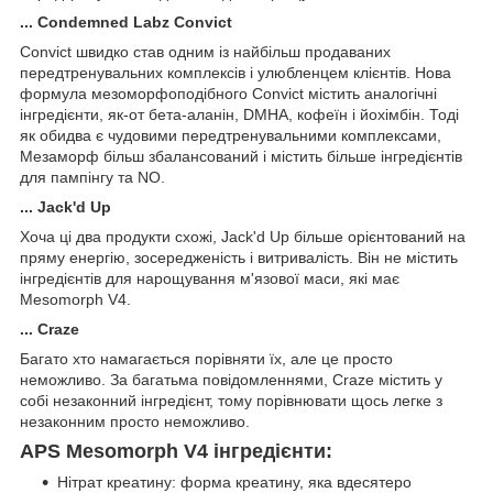
... Condemned Labz Convict
Convict швидко став одним із найбільш продаваних
передтренувальних комплексів і улюбленцем клієнтів. Нова
формула мезоморфоподібного Convict містить аналогічні
інгредієнти, як-от бета-аланін, DMHA, кофеїн і йохімбін. Тоді
як обидва є чудовими передтренувальними комплексами,
Мезаморф більш збалансований і містить більше інгредієнтів
для пампінгу та NO.
... Jack'd Up
Хоча ці два продукти схожі, Jack'd Up більше орієнтований на
пряму енергію, зосередженість і витривалість. Він не містить
інгредієнтів для нарощування м'язової маси, які має
Mesomorph V4.
... Craze
Багато хто намагається порівняти їх, але це просто
неможливо. За багатьма повідомленнями, Craze містить у
собі незаконний інгредієнт, тому порівнювати щось легке з
незаконним просто неможливо.
APS Mesomorph V4 інгредієнти:
Нітрат креатину: форма креатину, яка вдесятеро