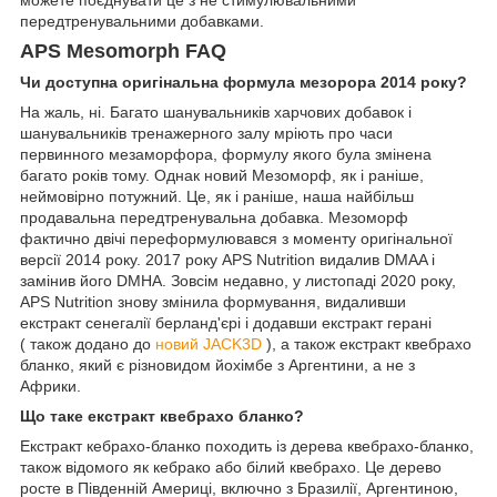
передтренувальними добавками.
APS Mesomorph FAQ
Чи доступна оригінальна формула мезорора 2014 року?
На жаль, ні. Багато шанувальників харчових добавок і
шанувальників тренажерного залу мріють про часи
первинного мезаморфора, формулу якого була змінена
багато років тому. Однак новий Мезоморф, як і раніше,
неймовірно потужний. Це, як і раніше, наша найбільш
продавальна передтренувальна добавка. Мезоморф
фактично двічі переформулювався з моменту оригінальної
версії 2014 року. 2017 року APS Nutrition видалив DMAA і
замінив його DMHA. Зовсім недавно, у листопаді 2020 року,
APS Nutrition знову змінила формування, видаливши
екстракт сенегалії берланд'єрі і додавши екстракт герані
( також додано до
новий JACK3D
), а також екстракт квебрахо
бланко, який є різновидом йохімбе з Аргентини, а не з
Африки.
Що таке екстракт квебрахо бланко?
Екстракт кебрахо-бланко походить із дерева квебрахо-бланко,
також відомого як кебрако або білий квебрахо. Це дерево
росте в Південній Америці, включно з Бразилії, Аргентиною,