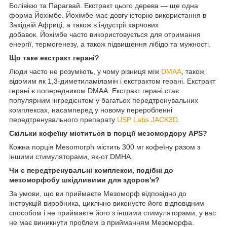
Болівією та Парагвай. Екстракт цього дерева — ще одна
форма Йохімбе. Йохімбе має довгу історію використання в
Західній Африці, а також в індустрії харчових
добавок. Йохімбе часто використовується для отримання
енергії, термогенезу, а також підвищення лібідо та мужності.
Що таке екстракт герані?
Люди часто не розуміють, у чому різниця між
DMAA
, також
відомим як 1,3-диметиламіламін і екстрактом герані. Екстракт
герані є попередником DMAA. Екстракт герані стає
популярним інгредієнтом у багатьох передтренувальних
комплексах, насамперед у новому переробленні
передтренувального препарату
USP Labs JACK3D
.
Скільки кофеїну міститься в порції мезомордору APS?
Кожна порція Mesomorph містить 300 мг кофеїну разом з
іншими стимуляторами, як-от DMHA.
Чи є передтренувальні комплекси, подібні до
мезоморфобу шкідливими для здоров'я?
За умови, що ви приймаєте Мезоморф відповідно до
інструкцій виробника, циклічно виконуєте його відповідним
способом і не приймаєте його з іншими стимуляторами, у вас
не має виникнути проблем із прийманням Мезоморфа.