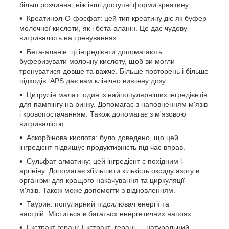
більш розчинна, ніж інші доступні форми креатину.
Креатинол-О-фосфат: цей тип креатину діє як буфер
молочної кислоти, як і бета-аланін. Це дає чудову
витривалість на тренуваннях.
Бета-аланін: ці інгредієнти допомагають
буферизувати молочну кислоту, щоб ви могли
тренуватися довше та важче. Більше повторень і більше
підходів. APS дає вам клінічно вивчену дозу.
Цитрулін малат: один із найпопулярніших інгредієнтів
для пампінгу на ринку. Допомагає з наповненням м'язів
і кровопостачанням. Також допомагає з м'язовою
витривалістю.
Аскорбінова кислота: було доведено, що цей
інгредієнт підвищує продуктивність під час вправ.
Сульфат агматину: цей інгредієнт є похідним l-
аргініну. Допомагає збільшити кількість оксиду азоту в
організмі для кращого накачування та циркуляції
м'язів. Також може допомогти з відновленням.
Таурин: популярний підсилювач енергії та
настрій. Міститься в багатьох енергетичних напоях.
Екстракт герані: Екстракт герані — натуральний