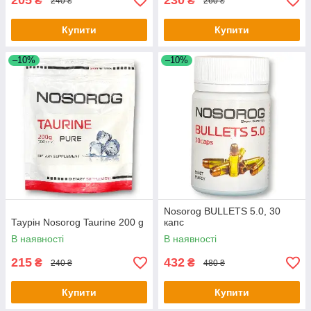
205
230
₴
₴
240 ₴
260 ₴
Купити
Купити
–10%
–10%
Nosorog BULLETS 5.0, 30
Таурін Nosorog Taurine 200 g
капс
В наявності
В наявності
215
432
₴
₴
240 ₴
480 ₴
Купити
Купити