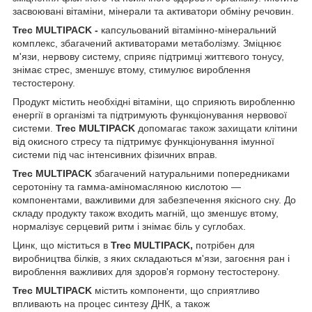
засвоювані вітаміни, мінерали та активатори обміну речовин.
Trec MULTIPACK -
капсульований вітамінно-мінеральний
комплекс, збагачений активаторами метаболізму. Зміцнює
м'язи, нервову систему, сприяє підтримці життєвого тонусу,
знімає стрес, зменшує втому, стимулює вироблення
тестостерону.
Продукт містить необхідні вітаміни, що сприяють виробленню
енергії в організмі та підтримують функціонування нервової
системи.
Trec MULTIPACK
допомагає також захищати клітини
від окисного стресу та підтримує функціонування імунної
системи під час інтенсивних фізичних вправ.
Trec MULTIPACK
збагачений натуральними попередниками
серотоніну та гамма-аміномасляною кислотою —
компонентами, важливими для забезпечення якісного сну. До
складу продукту також входить магній, що зменшує втому,
нормалізує серцевий ритм і знімає біль у суглобах.
Цинк, що міститься в
Trec MULTIPACK,
потрібен для
виробництва білків, з яких складаються м'язи, загоєння ран і
вироблення важливих для здоров'я гормону тестостерону.
Trec MULTIPACK
містить компоненти, що сприятливо
впливають на процес синтезу ДНК, а також