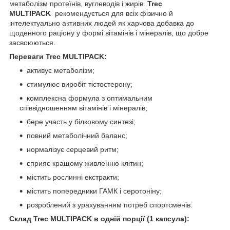
метаболізм протеїнів, вуглеводів і жирів.
Trec
MULTIPACK
рекомендується для всіх фізично й
інтелектуально активних людей як харчова добавка до
щоденного раціону у формі вітамінів і мінералів, що добре
засвоюються.
Переваги Trec MULTIPACK:
активує метаболізм;
стимулює виробіт тістостерону;
комплексна формула з оптимальним
співвідношенням вітамінів і мінералів;
бере участь у білковому синтезі;
повний метаболічний баланс;
нормалізує серцевий ритм;
сприяє кращому живленню клітин;
містить рослинні екстракти;
містить попередники ГАМК і серотоніну;
розроблений з урахуванням потреб спортсменів.
Склад Trec MULTIPACK в одній порції (1 капсула):