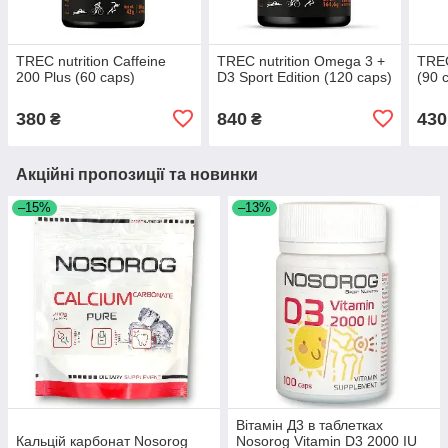
TREC nutrition Caffeine
TREC nutrition Omega 3 +
TREC
200 Plus (60 caps)
D3 Sport Edition (120 caps)
(90 
380
840
430
₴
₴
Акційні пропозиції та новинки
–15%
–13%
Вітамін Д3 в таблетках
Кальцій карбонат Nosorog
Nosorog Vitamin D3 2000 IU