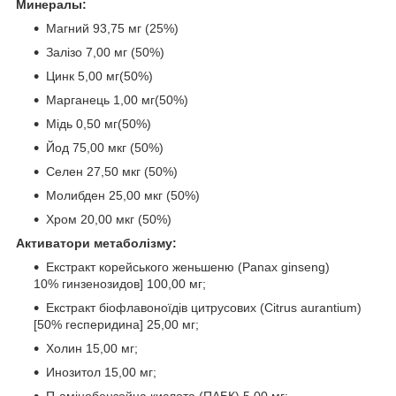
Минералы:
Магний 93,75 мг (25%)
Залізо 7,00 мг (50%)
Цинк 5,00 мг(50%)
Марганець 1,00 мг(50%)
Мідь 0,50 мг(50%)
Йод 75,00 мкг (50%)
Селен 27,50 мкг (50%)
Молибден 25,00 мкг (50%)
Хром 20,00 мкг (50%)
Активатори метаболізму:
Екстракт корейського женьшеню (Panax ginseng)
10% гинзенозидов] 100,00 мг;
Екстракт біофлавоноїдів цитрусових (Citrus aurantium)
[50% гесперидина] 25,00 мг;
Холин 15,00 мг;
Инозитол 15,00 мг;
П-амінобензойна кислота (ПАБК) 5,00 мг;