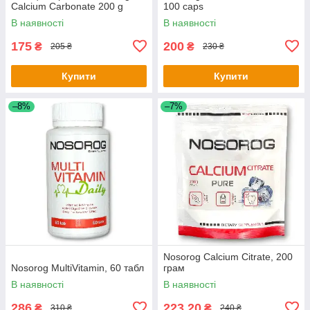
Calcium Carbonate 200 g
100 caps
В наявності
В наявності
175
200
₴
₴
205 ₴
230 ₴
Купити
Купити
–8%
–7%
Nosorog Calcium Citrate, 200
Nosorog MultiVitamin, 60 табл
грам
В наявності
В наявності
286
223,20
₴
₴
310 ₴
240 ₴