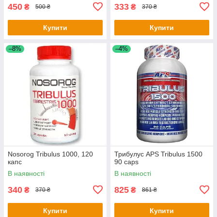
450
333
₴
₴
500 ₴
370 ₴
Купити
Купити
–8%
–4%
Nosorog Tribulus 1000, 120
Трибулус APS Tribulus 1500
капс
90 caps
В наявності
В наявності
340
825
₴
₴
370 ₴
861 ₴
Купити
Купити