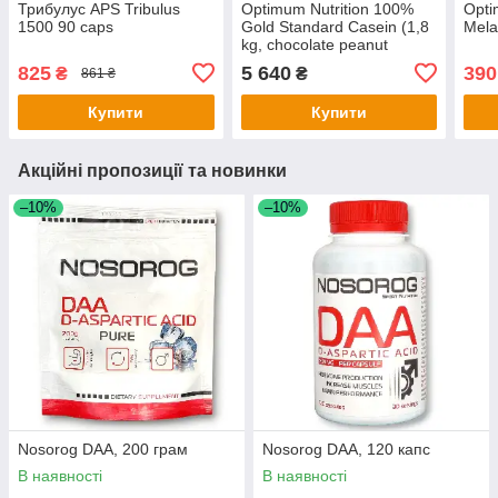
Трибулус APS Tribulus
Optimum Nutrition 100%
Opti
1500 90 caps
Gold Standard Casein (1,8
Mela
kg, chocolate peanut
butter)
825
5 640
390
₴
₴
861 ₴
Купити
Купити
Акційні пропозиції та новинки
–10%
–10%
Nosorog DAA, 200 грам
Nosorog DAA, 120 капс
В наявності
В наявності