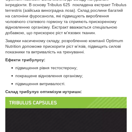
інгредієнти. В основу Tribulus 625 покладена екстракт Tribulus
terrestris (азійська виноградна лоза). Склад рослини багатий
на сапоніни фуросанола, які підвищують вироблення
чоловічого статевого гормону та сприяють прискореному
відновленню організму. Екстракт вважається спеціальною
добавкою, що прискорює ріст м'язових тканин.
Завдяки насиченому складу, розробленню компанії Optimum
Nutrition допоможе прискорити ріст м'язів, підвищить силові
показники та витривалість на тренуванні.
Ефекти трибулусу:
підвищення рівня тестостерону;
покращене відновлення організму;
підвищення витривалості.
Склад трибулус оптимізум нутришн: