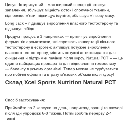
Цисус Чотирикутний – має широкий спектр дії: знижує
запалення, збільшує міцність кісток і сполучної тканини,
відновлює м'язи, підвищує імунітет, збільшує м'язову масу.
Long Jack – підвищує вироблення власного тестостерону та
підвищує лібідо.
Продукт працює в 3 напрямках — пригнічує вироблення
ферментів ароматизази, які сприяють конвертації вільного
тестостерону в естроген; активізує потужне вироблення
власного тестостерону; містить потужні антиоксиданти для
очищення й підтримки печінки після курсу. Natural PCT – — це
один із найкращих препаратів для відновлення гомеостазу
— балансу в усьому організмі. Тепер можна не турбуватися
про побічні ефекти та втрату м'язових об'ємів після курсу!
Склад Xcel Sports Nutrition Natural PCT
Спосіб застосування:
Приймайте по 2 капсули на день, наприклад вранці та ввечері
після їди упродовж 6-8 тижнів. Потім зробіть перерву 2-4
тижні.