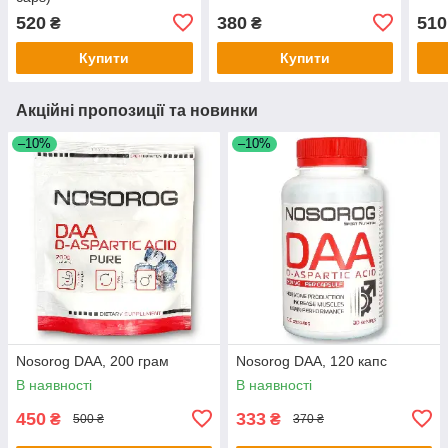
520
380
510
₴
₴
Купити
Купити
Акційні пропозиції та новинки
–10%
–10%
Nosorog DAA, 200 грам
Nosorog DAA, 120 капс
В наявності
В наявності
450
333
₴
₴
500 ₴
370 ₴