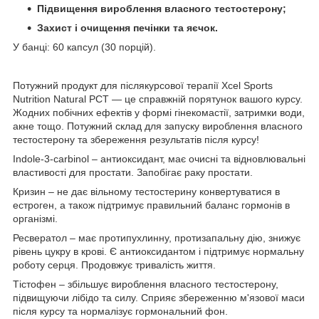
Підвищення вироблення власного тестостерону;
Захист і очищення печінки та яєчок.
У банці: 60 капсул (30 порцій).
Потужний продукт для післякурсової терапії Xcel Sports
Nutrition Natural PCT — це справжній порятунок вашого курсу.
Жодних побічних ефектів у формі гінекомастії, затримки води,
акне тощо. Потужний склад для запуску вироблення власного
тестостерону та збереження результатів після курсу!
Indole-3-carbinol – антиоксидант, має очисні та відновлювальні
властивості для простати. Запобігає раку простати.
Кризин – не дає вільному тестостерину конвертуватися в
естроген, а також підтримує правильний баланс гормонів в
організмі.
Ресвератол – має протипухлинну, протизапальну дію, знижує
рівень цукру в крові. Є антиоксидантом і підтримує нормальну
роботу серця. Продовжує тривалість життя.
Тістофен – збільшує вироблення власного тестостерону,
підвищуючи лібідо та силу. Сприяє збереженню м'язової маси
після курсу та нормалізує гормональний фон.