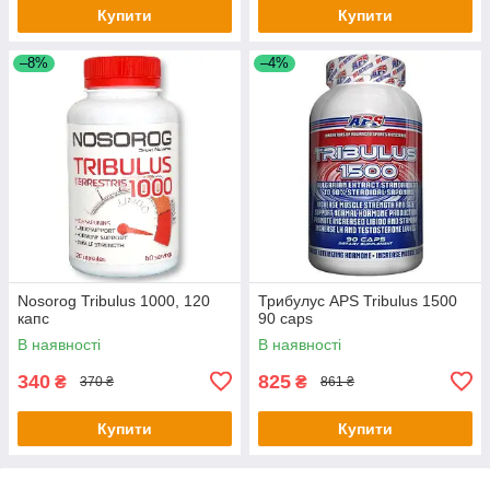
Купити
Купити
–8%
–4%
Nosorog Tribulus 1000, 120
Трибулус APS Tribulus 1500
капс
90 caps
В наявності
В наявності
340
825
₴
₴
370 ₴
861 ₴
Купити
Купити