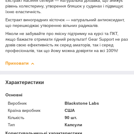
Екстракт насіння селери — натуральна добавка, що знижує
рівень холестерину, утворення бляшок у судинах і підвищує
їхню еластичність.
Екстракт виноградних кісточок — натуральний антиоксидант,
що перешкоджає утворенню вільних радикалів.
Ніколи не забувайте про якісну підтримку на курсі та ПКТ,
якщо бажаєте отримати гідний результат! Gear Support не раз
довів свою ефективність як серед аматорів, так і серед
професіоналів, так що йому можна довіряти на всі 100%!
Приховати
Характеристики
Основні
Виробник
Blackstone Labs
Країна виробник
США
Кількість
90 шт.
Тип
Капсули
Користувальницькі характеристики