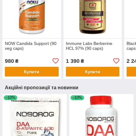
NOW Candida Support (90
Immune Labs Berberine
Blac
veg caps)
HCL 97% (90 caps)
caps
980
1 390
2 2
₴
₴
Купити
Купити
Акційні пропозиції та новинки
–10%
–10%