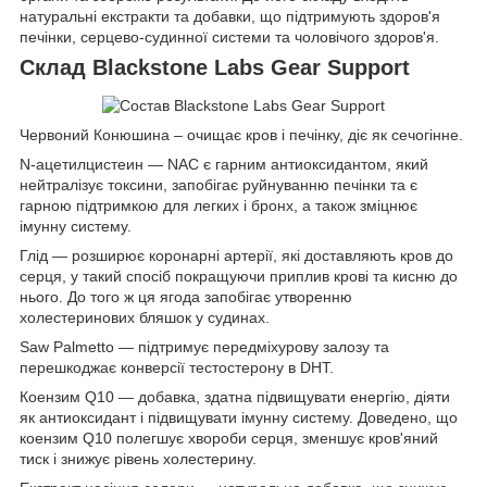
натуральні екстракти та добавки, що підтримують здоров'я
печінки, серцево-судинної системи та чоловічого здоров'я.
Склад Blackstone Labs Gear Support
Червоний Конюшина – очищає кров і печінку, діє як сечогінне.
N-ацетилцистеин — NAC є гарним антиоксидантом, який
нейтралізує токсини, запобігає руйнуванню печінки та є
гарною підтримкою для легких і бронх, а також зміцнює
імунну систему.
Глід — розширює коронарні артерії, які доставляють кров до
серця, у такий спосіб покращуючи приплив крові та кисню до
нього. До того ж ця ягода запобігає утворенню
холестеринових бляшок у судинах.
Saw Palmetto — підтримує передміхурову залозу та
перешкоджає конверсії тестостерону в DHT.
Коензим Q10 — добавка, здатна підвищувати енергію, діяти
як антиоксидант і підвищувати імунну систему. Доведено, що
коензим Q10 полегшує хвороби серця, зменшує кров'яний
тиск і знижує рівень холестерину.