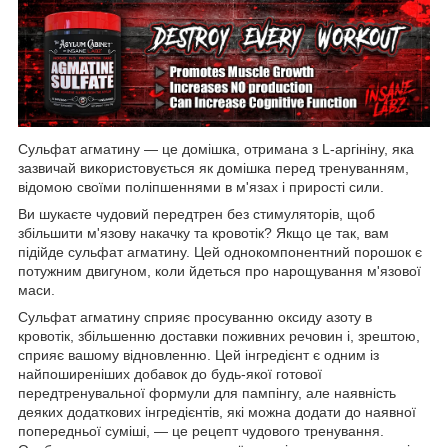
Сульфат агматину — це домішка, отримана з L-аргініну, яка
зазвичай використовується як домішка перед тренуванням,
відомою своїми поліпшеннями в м'язах і прирості сили.
Ви шукаєте чудовий передтрен без стимуляторів, щоб
збільшити м'язову накачку та кровотік? Якщо це так, вам
підійде сульфат агматину. Цей однокомпонентний порошок є
потужним двигуном, коли йдеться про нарощування м'язової
маси.
Сульфат агматину сприяє просуванню оксиду азоту в
кровотік, збільшенню доставки поживних речовин і, зрештою,
сприяє вашому відновленню. Цей інгредієнт є одним із
найпоширеніших добавок до будь-якої готової
передтренувальної формули для пампінгу, але наявність
деяких додаткових інгредієнтів, які можна додати до наявної
попередньої суміші, — це рецепт чудового тренування.