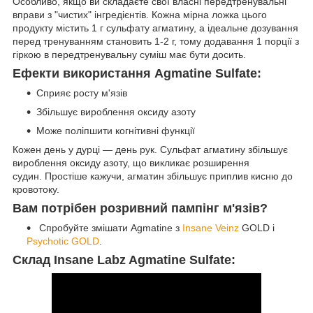
Особливо, якщо ви складаєте свої власні передтренувальні
вправи з "чистих" інгредієнтів. Кожна мірна ложка цього
продукту містить 1 г сульфату агматину, а ідеальне дозування
перед тренуванням становить 1-2 г, тому додавання 1 порції з
гіркою в передтренувальну суміш має бути досить.
Ефекти використання Agmatine Sulfate:
Сприяє росту м'язів
Збільшує вироблення оксиду азоту
Може поліпшити когнітивні функції
Кожен день у дурці — день рук. Сульфат агматину збільшує
вироблення оксиду азоту, що викликає розширення
судин. Простіше кажучи, агматин збільшує приплив кисню до
кровотоку.
Вам потрібен розривний пампінг м'язів?
Спробуйте змішати Agmatine з
Insane Veinz
GOLD і
Psychotic GOLD
.
Склад Insane Labz Agmatine Sulfate: