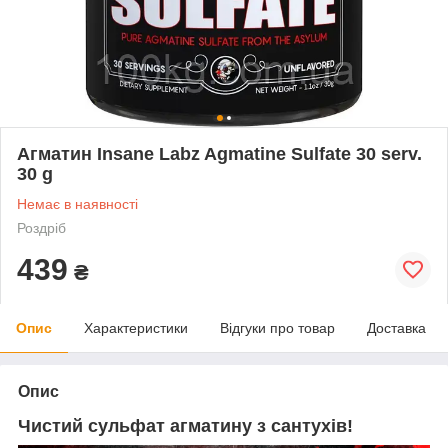
Агматин Insane Labz Agmatine Sulfate 30 serv.
30 g
Немає в наявності
Роздріб
439
₴
Опис
Характеристики
Відгуки про товар
Доставка
Опис
Чистий сульфат агматину з сантухів!