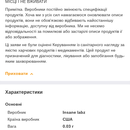
МІСЦІ І НЕ ВЖИВАТИ
Примітка. Виробники постійно змінюють специфікації
продуктів. Хоча ми з усіх сил намагаємося оновлювати описи
продуктів, вони не обов'язково відбивають найостаннішу
інформацію, доступну від виробника. Ми не несемо
відповідальності за помилкові або застарілі описи продуктів і/
або зображення.
Ці заяви не були оцінені Керуванням із санітарного нагляду за
якістю харчових продуктів і медикаментів. Цей продукт не
призначений для діагностики, лікування або запобігання будь-
яким захворюванням.
Приховати
Характеристики
Основні
Виробник
Insane labz
Країна виробник
США
Вага
0.03 г