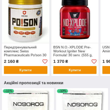
Передтренувальний
BSN N.O.-XPLODE Pre-
USN
комплекс Swiss
Workout Igniter New
Amin
Pharmaceuticals Po!son 30
Formula! 30 serv. (555 g,
serv. 300 g
watermelon)
2 160
1 370
1 9
₴
₴
Купити
Купити
Акційні пропозиції та новинки
–11%
–10%