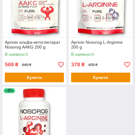
Аргінін альфа-кетоглютарат
Аргінін Nosorog L-Arginine
Nosorog AAKG 200 g
200 g
В наявності
В наявності
569
378
₴
₴
640 ₴
420 ₴
Купити
Купити
–9%