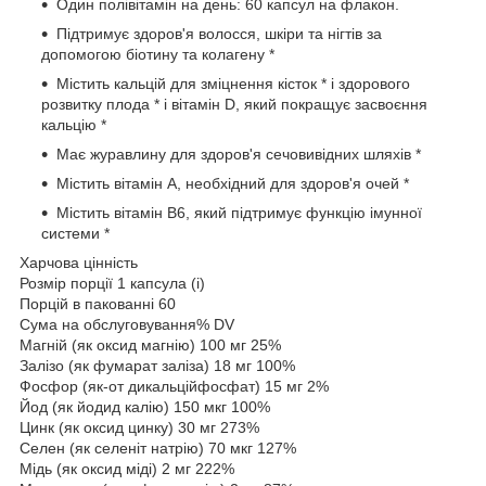
Один полівітамін на день: 60 капсул на флакон.
Підтримує здоров'я волосся, шкіри та нігтів за
допомогою біотину та колагену *
Містить кальцій для зміцнення кісток * і здорового
розвитку плода * і вітамін D, який покращує засвоєння
кальцію *
Має журавлину для здоров'я сечовивідних шляхів *
Містить вітамін А, необхідний для здоров'я очей *
Містить вітамін B6, який підтримує функцію імунної
системи *
Харчова цінність
Розмір порції 1 капсула (і)
Порцій в пакованні 60
Сума на обслуговування% DV
Магній (як оксид магнію) 100 мг 25%
Залізо (як фумарат заліза) 18 мг 100%
Фосфор (як-от дикальційфосфат) 15 мг 2%
Йод (як йодид калію) 150 мкг 100%
Цинк (як оксид цинку) 30 мг 273%
Селен (як селеніт натрію) 70 мкг 127%
Мідь (як оксид міді) 2 мг 222%