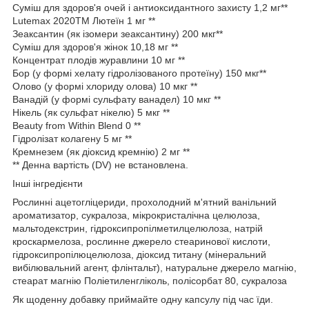
Суміш для здоров'я очей і антиоксидантного захисту 1,2 мг**
Lutemax 2020TM Лютеїн 1 мг **
Зеаксантин (як ізомери зеаксантину) 200 мкг**
Суміш для здоров'я жінок 10,18 мг **
Концентрат плодів журавлини 10 мг **
Бор (у формі хелату гідролізованого протеїну) 150 мкг**
Олово (у формі хлориду олова) 10 мкг **
Ванадій (у формі сульфату ванадел) 10 мкг **
Нікель (як сульфат нікелю) 5 мкг **
Beauty from Within Blend 0 **
Гідролізат колагену 5 мг **
Кремнезем (як діоксид кремнію) 2 мг **
** Денна вартість (DV) не встановлена.
Інші інгредієнти
Рослинні ацетогліцериди, прохолодний м'ятний ванільний
ароматизатор, сукралоза, мікрокристалічна целюлоза,
мальтодекстрин, гідроксипропілметилцелюлоза, натрій
кроскармелоза, рослинне джерело стеаринової кислоти,
гідроксипропілюцелюлоза, діоксид титану (мінеральний
вибілювальний агент, флінтальт), натуральне джерело магнію,
стеарат магнію Поліетиленгліколь, полісорбат 80, сукралоза
Як щоденну добавку приймайте одну капсулу під час їди.