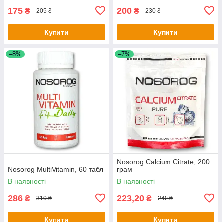
175
200
₴
₴
205 ₴
230 ₴
Купити
Купити
–8%
–7%
Nosorog Calcium Citrate, 200
Nosorog MultiVitamin, 60 табл
грам
В наявності
В наявності
286
223,20
₴
₴
310 ₴
240 ₴
Купити
Купити