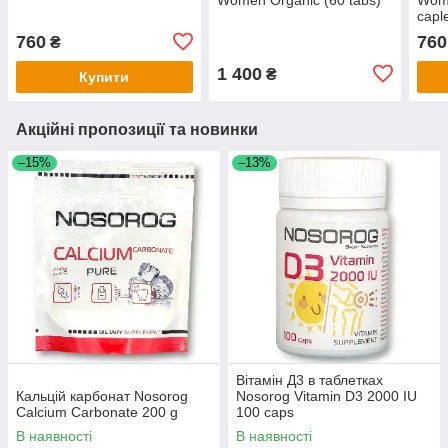
capl
760
760
₴
1 400
₴
Купити
Акційні пропозиції та новинки
–15%
–13%
Вітамін Д3 в таблетках
Кальцій карбонат Nosorog
Nosorog Vitamin D3 2000 IU
Calcium Carbonate 200 g
100 caps
В наявності
В наявності