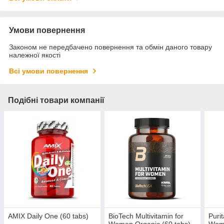
Умови повернення
Законом не передбачено повернення та обмін даного товару
належної якості
Всі умови повернення
Подібні товари компанії
AMIX Daily One (60 tabs)
BioTech Multivitamin for
Puri
Women Organic (60 tabs)
Wome