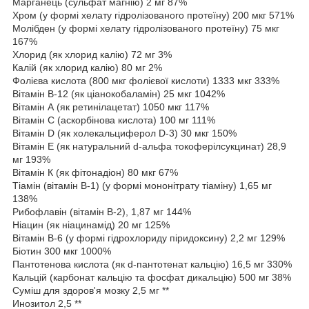
Марганець (сульфат магнію) 2 мг 87%
Хром (у формі хелату гідролізованого протеїну) 200 мкг 571%
Молібден (у формі хелату гідролізованого протеїну) 75 мкг
167%
Хлорид (як хлорид калію) 72 мг 3%
Калій (як хлорид калію) 80 мг 2%
Фолієва кислота (800 мкг фолієвої кислоти) 1333 мкг 333%
Вітамін B-12 (як ціанокобаламін) 25 мкг 1042%
Вітамін А (як ретинілацетат) 1050 мкг 117%
Вітамін С (аскорбінова кислота) 100 мг 111%
Вітамін D (як холекальциферол D-3) 30 мкг 150%
Вітамін Е (як натуральний d-альфа токоферілсукцинат) 28,9
мг 193%
Вітамін К (як фітонадіон) 80 мкг 67%
Тіамін (вітамін B-1) (у формі мононітрату тіаміну) 1,65 мг
138%
Рибофлавін (вітамін B-2), 1,87 мг 144%
Ніацин (як ніацинамід) 20 мг 125%
Вітамін B-6 (у формі гідрохлориду піридоксину) 2,2 мг 129%
Біотин 300 мкг 1000%
Пантотенова кислота (як d-пантотенат кальцію) 16,5 мг 330%
Кальцій (карбонат кальцію та фосфат дикальцію) 500 мг 38%
Суміш для здоров'я мозку 2,5 мг **
Инозитол 2,5 **