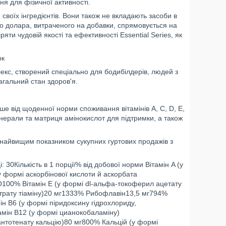
я для фізичної активності.
своїх інгредієнтів. Вони також не вкладають засоби в
го долара, витраченого на добавки, спрямовується на
ти чудовій якості та ефективності Essential Series, як
ок
екс, створений спеціально для бодибілдерів, людей з
агальний стан здоров'я.
ьше від щоденної норми споживання вітамінів A, C, D, E,
 мінерали та матриця амінокислот для підтримки, а також
найвищим показником сукупних гуртових продажів з
 30Кількість в 1 порції% від добової норми Вітамін A (у
 формі аскорбінової кислоти й аскорбата
100% Вітамін E (у формі dl-альфа-токоферил ацетату
трату тіаміну)20 мг1333% Рибофлавін13,5 мг794%
ін B6 (у формі піридоксину гідрохлориду,
мін В12 (у формі цианокобаламіну)
нтотенату кальцію)80 мг800% Кальцій (у формі