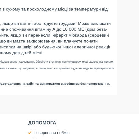
и в сухому та прохолодному місці за температури від
якщо ви вагітні або годуєте грудьми. Може викликати
нне споживання вітаміну А до 10 000 МЕ (крім бета-
уйте, якщо ви перенесли інфаркт міокарда (серцевий
кщо ви маєте захворювання, ви плануєте почати
сипки на шкірі або будь-якої іншої алергічної реакції
пному для дітей місці.
збалансоване харчування. Зберігати в сухому прохолодному місці далеко від прямих
ітним і жінкам, що годують, а також тим, хто приймає будь-які медичні препарати або
представлених на сайті та змінюватися виробником без попередження.
ДОПОМОГА
Повернення і обмін