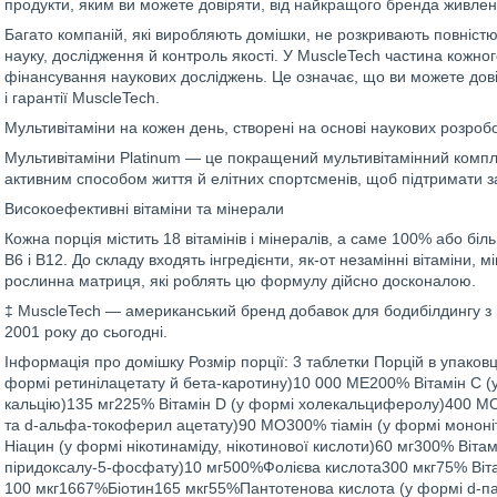
продукти, яким ви можете довіряти, від найкращого бренда живленн
Багато компаній, які виробляють домішки, не розкривають повністю 
науку, дослідження й контроль якості. У MuscleTech частина кожно
фінансування наукових досліджень. Це означає, що ви можете довіря
і гарантії MuscleTech.
Мультивітаміни на кожен день, створені на основі наукових розроб
Мультивітаміни Platinum — це покращений мультивітамінний компл
активним способом життя й елітних спортсменів, щоб підтримати з
Високоефективні вітаміни та мінерали
Кожна порція містить 18 вітамінів і мінералів, а саме 100% або біл
B6 і B12. До складу входять інгредієнти, як-от незамінні вітаміни,
рослинна матриця, які роблять цю формулу дійсно досконалою.
‡ MuscleTech — американський бренд добавок для бодибілдингу з 
2001 року до сьогодні.
Інформація про домішку Розмір порції: 3 таблетки Порцій в упаковці:
формі ретинілацетату й бета-каротину)10 000 МЕ200% Вітамін С (у
кальцію)135 мг225% Вітамін D (у формі холекальциферолу)400 МО
та d-альфа-токоферил ацетату)90 МО300% тіамін (у формі мононі
Ніацин (у формі нікотинаміду, нікотинової кислоти)60 мг300% Вітам
піридоксалу-5-фосфату)10 мг500%Фолієва кислота300 мкг75% Віта
100 мкг1667%Біотин165 мкг55%Пантотенова кислота (у формі d-па