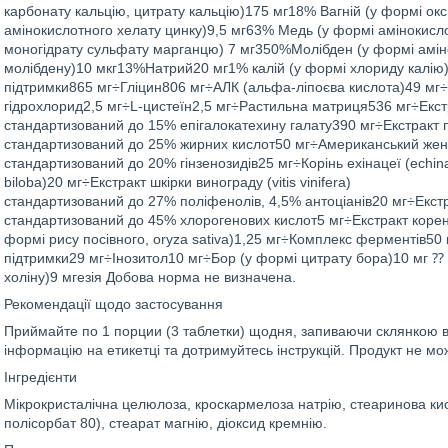
карбонату кальцію, цитрату кальцію)175 мг18% Вагній (у формі ок
амінокислотного хелату цинку)9,5 мг63% Медь (у формі амінокисло
моногідрату сульфату марганцю) 7 мг350%Молібден (у формі амін
молібдену)10 мкг13%Натрий20 мг1% калій (у формі хлориду калію
підтримки865 мг÷Гліцин806 мг÷АЛК (альфа-ліпоєва кислота)49 мг÷L
гідрохлорид2,5 мг÷L-цистеїн2,5 мг÷Растильна матриця536 мг÷Екстра
стандартизований до 15% епігалокатехину галату390 мг÷Екстракт п
стандартизований до 25% жирних кислот50 мг÷Американський женьш
стандартизований до 20% гінзенозидів25 мг÷Корінь ехінацеї (echinac
biloba)20 мг÷Екстракт шкірки винограду (vitis vinifera)
стандартизований до 27% поліфенолів, 4,5% антоціанів20 мг÷Екстра
стандартизований до 45% хлорогенових кислот5 мг÷Екстракт корен
формі рису посівного, oryza sativa)1,25 мг÷Комплекс ферментів5
підтримки29 мг÷Інозитол10 мг÷Бор (у формі цитрату бора)10 мг ⁇ Х
холіну)9 мгезія Добова норма не визначена.
Рекомендації щодо застосування
Приймайте по 1 порции (3 таблетки) щодня, запиваючи склянкою 
інформацію на етикетці та дотримуйтесь інструкцій. Продукт не м
Інгредієнти
Мікрокристалічна целюлоза, кроскармелоза натрію, стеаринова кисл
полісорбат 80), стеарат магнію, діоксид кремнію.