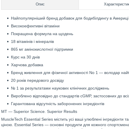
Опис
Характеристи
Найпопулярніший бренд добавок для бодибілдингу в Америці
Високоефективні вітаміни
Покращена формула на щодень
18 вітамінів і мінералів
865 мг амінокислотної підтримки
Курс на 30 днів
Харчова добавка
Бренд живлення для фізичної активності No 1 — володар найб
20 років передового досвіду
№ 1 за результатами наукових клінічних досліджень
Вироблено відповідно до стандартів cGMP, застосовних до всі
Гарантована відсутність заборонених інгредієнтів
MT — Superior Science. Superior Results
MuscleTech Essential Series містить усі ваші улюблені інгредієнти
ціною. Essential Series — основні продукти для кожного спортсмена