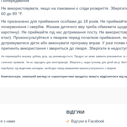
Попередження
Не використовувати, якщо на пакованні є сліди розкриття. Зберігат
60 до 80 °F.
Не призначено для приймання особами до 18 років. Не приймайте, 
почервоніння і свербіж. Жінкам дитячого віку треба обмежити щоде
каротину). Не приймайте під час дотримання посту. Не використов
етап). Проконсультуйтеся з лікарем перед початком приймання, я
дотримуватися дієти або виконувати програму вправ. У разі появи ви
припиніть використання і зверніться до лікаря. Зберігати в недосту
Не перевищуйте вказану добову дозу, що рекомендується. Продукт не може замінити різноманітне та 
сонячних променів. Чи не підходить для вегетаріанців. Зберігати у недоступному для дітей місці. Ваг
перебуває під медичним наглядом, необхідно перед вживанням проконсультуватися з лікарем.
Комплектація, зовнішній вигляд та характеристики продукту можуть відрізнятися від 
ВІДГУКИ
ся з нами
Відгуки в Facebook