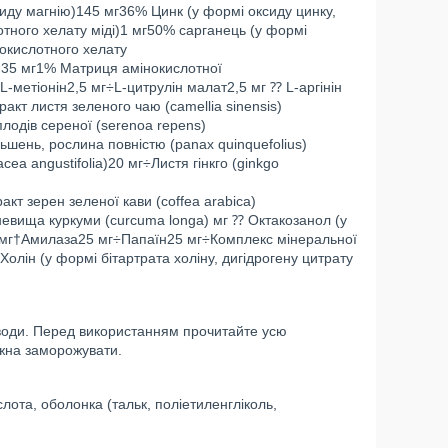
сиду магнію)145 мг36% Цинк (у формі оксиду цинку,
тного хелату міді)1 мг50% сарганець (у формі
окислотного хелату
)35 мг1% Матриця амінокислотної
-метіонін2,5 мг÷L-цитрулін малат2,5 мг ⁇ L-аргінін
кт листя зеленого чаю (camellia sinensis)
лодів сереної (serenoa repens)
ень, рослина повністю (panax quinquefolius)
ea angustifolia)20 мг÷Листя гінкго (ginkgo
кт зерен зеленої кави (coffea arabica)
евища куркуми (curcuma longa) мг ⁇ Октакозанол (у
0 мг†Амилаза25 мг÷Папаїн25 мг÷Комплекс мінеральної
олін (у формі бітартрата холіну, дигідрогену цитрату
води. Перед використанням прочитайте усю
ожна заморожувати.
ота, оболонка (тальк, поліетиленгліколь,