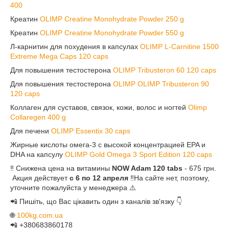
400
Креатин
OLIMP Creatine Monohydrate Powder 250 g
Креатин
OLIMP Creatine Monohydrate Powder 550 g
Л-карнитин для похудения в капсулах
OLIMP L-Carnitine 1500
Extreme Mega Caps 120 caps
Для повышения тестостерона
OLIMP Tribusteron 60 120 caps
Для повышения тестостерона
OLIMP OLIMP Tribusteron 90
120 caps
Коллаген для суставов, связок, кожи, волос и ногтей
Olimp
Collaregen 400 g
Для печени
OLIMP Essentix 30 caps
Жирные кислоты омега-3 с высокой концентрацией EPA и
DHA на капсулу
OLIMP Gold Omega 3 Sport Edition 120 caps
‼️ Снижена цена на витамины
NOW Adam 120 tabs
- 675 грн.
Акция действует
с 6 по 12 апреля
‼️На сайте нет, поэтому,
уточните пожалуйста у менеджера ⚠️
📲 Пишіть, що Вас цікавить один з каналів зв'язку 👇
🌐
100kg.com.ua
📲 +380683860178