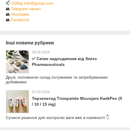
📫
100kg.info@gmail.com
👥
Telegram-канал
👥
Vkontakte
👥
F
acebook
Інші новини рубрики
06.05.2026
✅ Свіже надходження від Swiss
Pharmaceuticals
Друзі, поповнили склад потужними та затребуваними
добавками:
07.04.2026
Тирзепатид Tirzepatide Mounjaro KwikPen (5
/ 10 / 15 mg)
Сучасні рішення для контролю ваги вже в наявності 👇