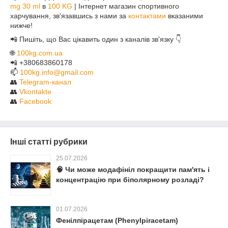
mg 30 ml
в
100 KG
| Інтернет магазин спортивного
харчування, зв'язавшись з нами за
контактами
вказаними
нижче!
📲 Пишіть, що Вас цікавить один з каналів зв'язку 👇
🌐
100kg.com.ua
📲 +380683860178
📫
100kg.info@gmail.com
👥
Telegram-канал
👥
Vkontakte
👥
F
acebook
Інші статті рубрики
25.07.2026
​​🧠 Чи може модафініл покращити пам'ять і
концентрацію при біполярному розладі?
01.07.2026
Фенілпірацетам (Phenylpiracetam)