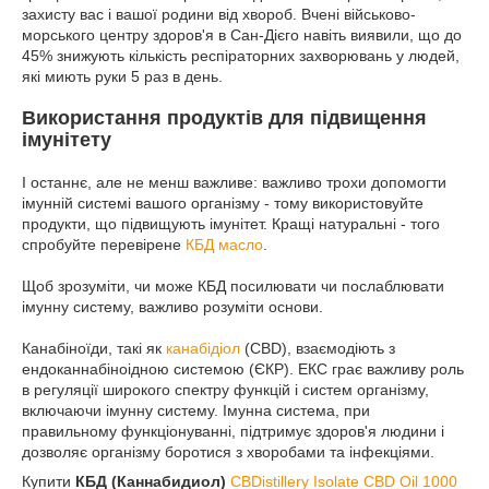
захисту вас і вашої родини від хвороб. Вчені військово-
морського центру здоров'я в Сан-Дієго навіть виявили, що до
45% знижують кількість респіраторних захворювань у людей,
які миють руки 5 раз в день.
Використання продуктів для підвищення
імунітету
І останнє, але не менш важливе: важливо трохи допомогти
імунній системі вашого організму - тому використовуйте
продукти, що підвищують імунітет. Кращі натуральні - того
спробуйте перевірене
КБД масло
.
Щоб зрозуміти, чи може КБД посилювати чи послаблювати
імунну систему, важливо розуміти основи.
Канабіноїди, такі як
канабідіол
(CBD), взаємодіють з
ендоканнабіноідною системою (ЄКР). ЕКС грає важливу роль
в регуляції широкого спектру функцій і систем організму,
включаючи імунну систему. Імунна система, при
правильному функціонуванні, підтримує здоров'я людини і
дозволяє організму боротися з хворобами та інфекціями.
Купити
КБД (Каннабидиол)
CBDistillery Isolate CBD Oil 1000