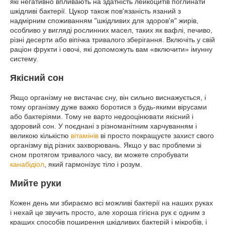
які негативно впливають на здатність лейкоцитів поглинати
шкідливі бактерії. Цукор також пов'язаність язаний з
надмірним споживанням "шкідливих для здоров'я" жирів,
особливо у вигляді рослинних масел, таких як вафлі, печиво,
різні десерти або віпічка тривалого зберігання. Включіть у свій
раціон фрукти і овочі, які допоможуть вам «включити» імунну
систему.
Якісний сон
Якщо організму не вистачає сну, він сильно виснажується, і
тому організму дуже важко боротися з будь-якими вірусами
або бактеріями. Тому не варто недооцінювати якісний і
здоровий сон. У поєднані з різноманітним харчуванням і
великою кількістю
вітамінів
ві просто покращуєте захист свого
організму від різних захворювань. Якщо у вас проблеми зі
сном протягом тривалого часу, ви можете спробувати
канабідіол
, який гармонізує тіло і розум.
Мийте руки
Кожен день ми збираємо всі можливі бактерії на наших руках
і нехай це звучить просто, але хороша гігієна рук є одним з
кращих способів поширення шкідливих бактерій і мікробів, і